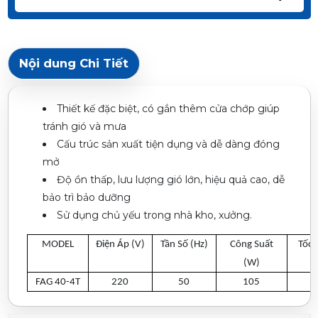
Nội dung Chi Tiết
Thiết kế đặc biệt, có gắn thêm cửa chớp giúp
tránh gió và mưa
Cấu trúc sản xuất tiện dụng và dễ dàng đóng
mở
Độ ồn thấp, lưu lượng gió lớn, hiệu quả cao, dễ
bảo trì bảo dưỡng
Sử dụng chủ yếu trong nhà kho, xưởng.
MODEL
Điện Áp (V)
Tần Số (Hz)
Công Suất
Tốc 
(W)
FAG 40-4T
220
50
105