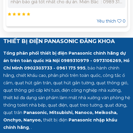
nhận báo giá tốt nhất cho dự án. Miền Bắc : 0989 310
979 - 0973 106 269 Miền Nam: 0902 303 733 – 0945
332 980
Yêu thích
0
THIẾT BỊ ĐIỆN PANASONIC ĐĂNG KHOA
Tổng phân phối thiết bị điện Panasonic chính hãng dự
án trên toàn quốc Hà Nội 0989310979 - 0973106269, Hồ
Chí Minh
0902303733 - 0961 175 995
, bảo hành chính
hãng, chiết khấu cao, phân phối trên toàn quốc, công tắc ổ
cắm, quạt hút gắn trần, quạt hút gắn tường, quạt thông gió,
quạt thông gió cấp khí tươi, điện công nghiệp nhà xưởng,
thiết kế đa dạng sản phẩm làm mát nhà xưởng văn phòng hệ
thống toilet nhà bếp, quạt điện, quạt treo tường, quạt đứng,
quạt trần
Panasonic, Mitsubishi, Nanoco, Meikosha,
Onchyo, Nanyoo,
thiết bị điện
Panasonic nhập khẩu
chính hãng
, .