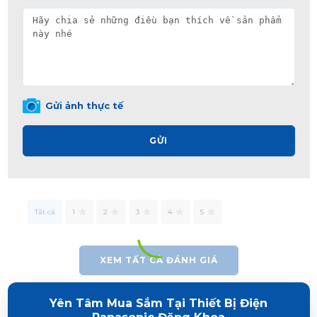
Gửi ảnh thực tế
GỬI
Tất cả
1
2
3
4
5
XEM TẤT CẢ ĐÁNH GIÁ
Yên Tâm Mua Sắm Tại Thiết Bị Điện