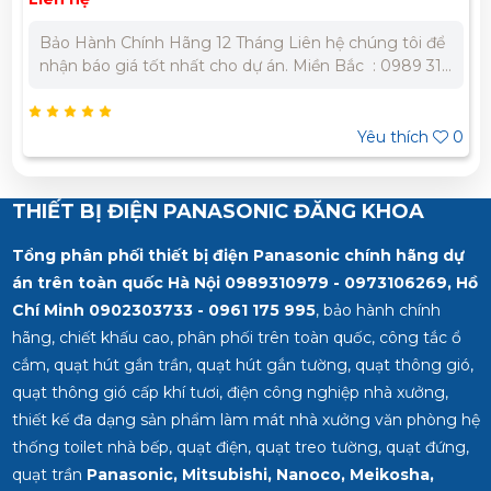
Bảo Hành Chính Hãng 12 Tháng Liên hệ chúng tôi để
nhận báo giá tốt nhất cho dự án. Miền Bắc : 0989 310
979 - 0973 106 269 Miền Nam: 0902 303 733 – 0945
332 980
Yêu thích
0
THIẾT BỊ ĐIỆN PANASONIC ĐĂNG KHOA
Tổng phân phối thiết bị điện Panasonic chính hãng dự
án trên toàn quốc Hà Nội 0989310979 - 0973106269, Hồ
Chí Minh
0902303733 - 0961 175 995
, bảo hành chính
hãng, chiết khấu cao, phân phối trên toàn quốc, công tắc ổ
cắm, quạt hút gắn trần, quạt hút gắn tường, quạt thông gió,
quạt thông gió cấp khí tươi, điện công nghiệp nhà xưởng,
thiết kế đa dạng sản phẩm làm mát nhà xưởng văn phòng hệ
thống toilet nhà bếp, quạt điện, quạt treo tường, quạt đứng,
quạt trần
Panasonic, Mitsubishi, Nanoco, Meikosha,