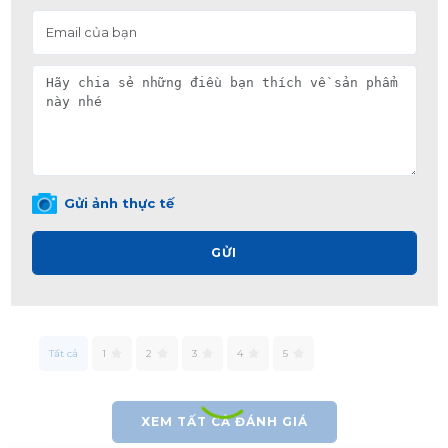
Gửi ảnh thực tế
GỬI
Tất cả
1
2
3
4
5
XEM TẤT CẢ ĐÁNH GIÁ