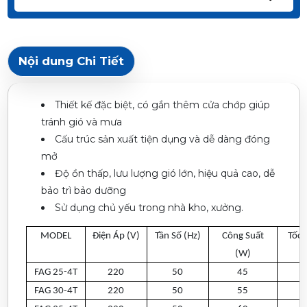
Nội dung Chi Tiết
Thiết kế đặc biệt, có gắn thêm cửa chớp giúp
tránh gió và mưa
Cấu trúc sản xuất tiện dụng và dễ dàng đóng
mở
Độ ồn thấp, lưu lượng gió lớn, hiệu quả cao, dễ
bảo trì bảo dưỡng
Sử dụng chủ yếu trong nhà kho, xưởng.
MODEL
Điện Áp (V)
Tần Số (Hz)
Công Suất
Tốc 
(W)
FAG 25-4T
220
50
45
FAG 30-4T
220
50
55