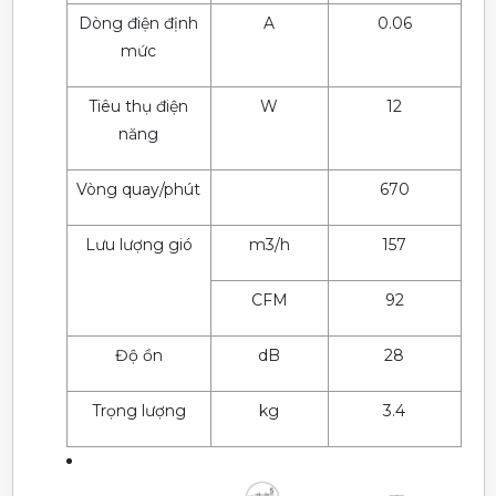
Dòng điện định
A
0.06
mức
Tiêu thụ điện
W
12
năng
Vòng quay/phút
670
Lưu lượng gió
m3/h
157
CFM
92
Độ ồn
dB
28
Trọng lượng
kg
3.4