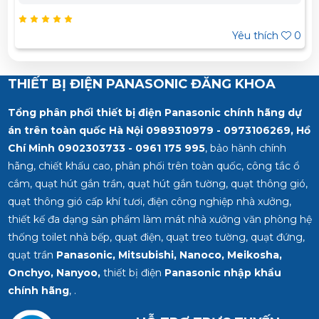
979 - 0973 106 269 Miền Nam: 0902 303 733 – 0945
332 980
Yêu thích
0
THIẾT BỊ ĐIỆN PANASONIC ĐĂNG KHOA
Tổng phân phối thiết bị điện Panasonic chính hãng dự
án trên toàn quốc Hà Nội 0989310979 - 0973106269, Hồ
Chí Minh
0902303733 - 0961 175 995
, bảo hành chính
hãng, chiết khấu cao, phân phối trên toàn quốc, công tắc ổ
cắm, quạt hút gắn trần, quạt hút gắn tường, quạt thông gió,
quạt thông gió cấp khí tươi, điện công nghiệp nhà xưởng,
thiết kế đa dạng sản phẩm làm mát nhà xưởng văn phòng hệ
thống toilet nhà bếp, quạt điện, quạt treo tường, quạt đứng,
quạt trần
Panasonic, Mitsubishi, Nanoco, Meikosha,
Onchyo, Nanyoo,
thiết bị điện
Panasonic nhập khẩu
chính hãng
, .