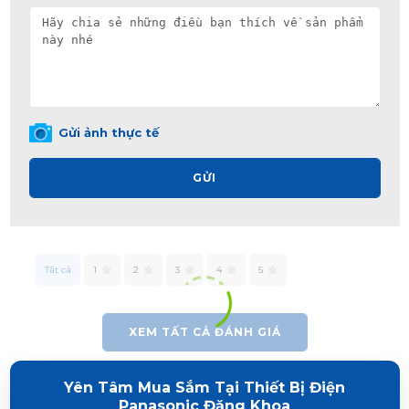
Gửi ảnh thực tế
GỬI
Tất cả
1
2
3
4
5
XEM TẤT CẢ ĐÁNH GIÁ
Yên Tâm Mua Sắm Tại Thiết Bị Điện
Panasonic Đăng Khoa