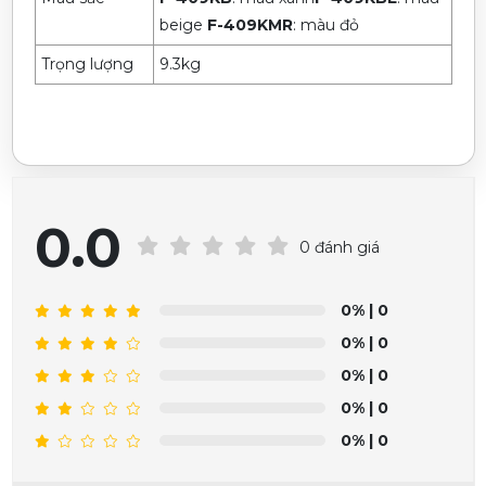
beige
F-409KMR
: màu đỏ
Trọng lượng
9.3kg
0.0
0 đánh giá
0%
| 0
0%
| 0
0%
| 0
0%
| 0
0%
| 0