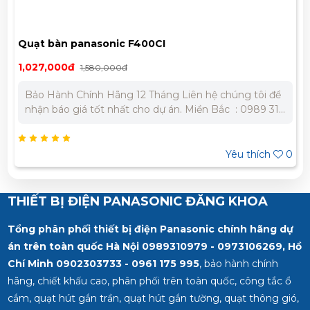
Quạt bàn panasonic F400CI
1,027,000đ
1,580,000đ
Bảo Hành Chính Hãng 12 Tháng Liên hệ chúng tôi để
nhận báo giá tốt nhất cho dự án. Miền Bắc : 0989 310
979 - 0973 106 269 Miền Nam: 0902 303 733 – 0945
332 980
Yêu thích
0
THIẾT BỊ ĐIỆN PANASONIC ĐĂNG KHOA
Tổng phân phối thiết bị điện Panasonic chính hãng dự
án trên toàn quốc Hà Nội 0989310979 - 0973106269, Hồ
Chí Minh
0902303733 - 0961 175 995
, bảo hành chính
hãng, chiết khấu cao, phân phối trên toàn quốc, công tắc ổ
cắm, quạt hút gắn trần, quạt hút gắn tường, quạt thông gió,