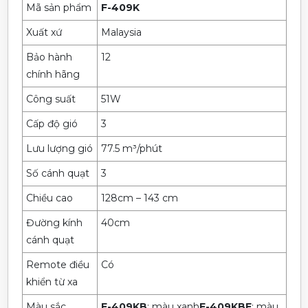
Mã sản phẩm
F-409K
Xuất xứ
Malaysia
Bảo hành
12
chính hãng
Công suất
51W
Cấp độ gió
3
Lưu lượng gió
77.5 m³/phút
Số cánh quạt
3
Chiều cao
128cm – 143 cm
Đường kính
40cm
cánh quạt
Remote điều
Có
khiển từ xa
Màu sắc
F-409KB
: màu xanh
F-409KBE
: màu