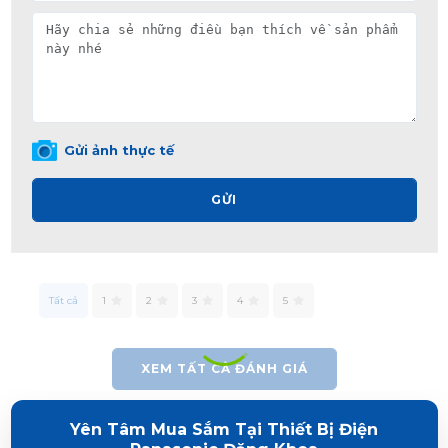
Gửi ảnh thực tế
GỬI
Tất cả
1
2
3
4
5
XEM TẤT CẢ ĐÁNH GIÁ
Yên Tâm Mua Sắm Tại Thiết Bị Điện