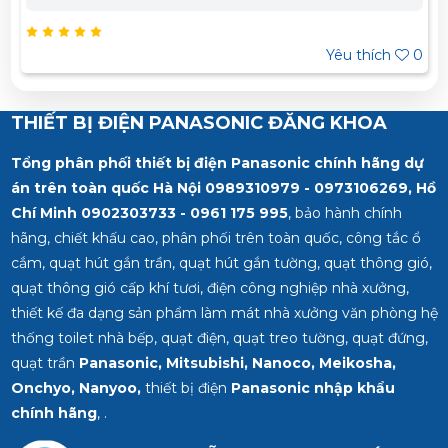
979 - 0973 106 269 Miền Nam: 0902 303 733 – 0945
332 980
Yêu thích
0
THIẾT BỊ ĐIỆN PANASONIC ĐĂNG KHOA
Tổng phân phối thiết bị điện Panasonic chính hãng dự
án trên toàn quốc Hà Nội 0989310979 - 0973106269, Hồ
Chí Minh
0902303733 - 0961 175 995
, bảo hành chính
hãng, chiết khấu cao, phân phối trên toàn quốc, công tắc ổ
cắm, quạt hút gắn trần, quạt hút gắn tường, quạt thông gió,
quạt thông gió cấp khí tươi, điện công nghiệp nhà xưởng,
thiết kế đa dạng sản phẩm làm mát nhà xưởng văn phòng hệ
thống toilet nhà bếp, quạt điện, quạt treo tường, quạt đứng,
quạt trần
Panasonic, Mitsubishi, Nanoco, Meikosha,
Onchyo, Nanyoo,
thiết bị điện
Panasonic nhập khẩu
chính hãng
, .