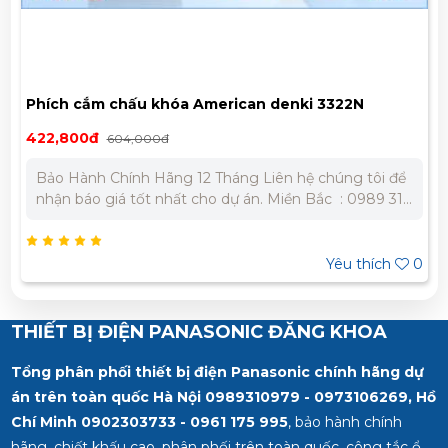
Phích cắm chấu khóa American denki 3322N
422,800đ
604,000đ
Bảo Hành Chính Hãng 12 Tháng Liên hệ chúng tôi để
nhận báo giá tốt nhất cho dự án. Miền Bắc : 0989 310
979 – 0973 106 269 Miền Nam: 0902 303 733 – 0945
332 980
Yêu thích
0
THIẾT BỊ ĐIỆN PANASONIC ĐĂNG KHOA
Tổng phân phối thiết bị điện Panasonic chính hãng dự
án trên toàn quốc Hà Nội 0989310979 - 0973106269, Hồ
Chí Minh
0902303733 - 0961 175 995
, bảo hành chính
hãng, chiết khấu cao, phân phối trên toàn quốc, công tắc ổ