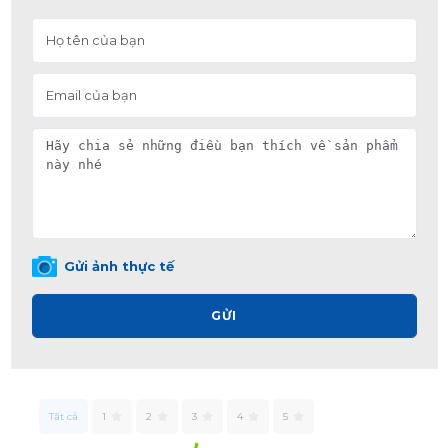
Gửi ảnh thực tế
GỬI
Tất cả
1
2
3
4
5