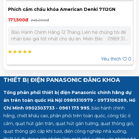
Phích cắm chấu khóa American Denki 7112GN
171,500đ
245,000đ
Bảo Hành Chính Hãng 12 Tháng Liên hệ chúng tôi để
nhận báo giá tốt nhất cho dự án. Miền Bắc : 0989 310
979 – 0973 106 269 Miền Nam: 0902 303 733 – 0945
332 980
Yêu thích
0
THIẾT BỊ ĐIỆN PANASONIC ĐĂNG KHOA
Tổng phân phối thiết bị điện Panasonic chính hãng dự
án trên toàn quốc Hà Nội 0989310979 - 0973106269, Hồ
Chí Minh
0902303733 - 0961 175 995
, bảo hành chính
hãng, chiết khấu cao, phân phối trên toàn quốc, công tắc ổ
cắm, quạt hút gắn trần, quạt hút gắn tường, quạt thông gió,
quạt thông gió cấp khí tươi, điện công nghiệp nhà xưởng,
thiết kế đa dạng sản phẩm làm mát nhà xưởng văn phòng hệ