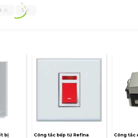
4
5
t bị
Công tắc bếp từ Refina
Công tắc 