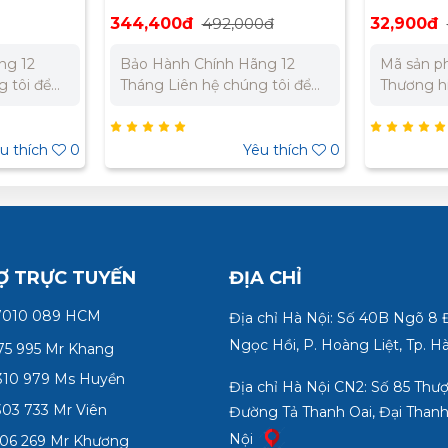
Panasonic WNBP5428690FK
trắng ánh
344,400đ
492,000đ
32,900đ
WEG5531
ng 12
Bảo Hành Chính Hãng 12
Mã sản 
 tôi để
Tháng Liên hệ chúng tôi để
Thương h
ất cho dự
nhận báo giá tốt nhất cho dự
sản phẩm:
 310
án. Miền Bắc : 0989 310
tắc B, 1 c
 Miền
979 – 0973 106 269 Miền
mức: 250
u thích
0
Yêu thích
0
 – 0945
Nam: 0902 303 733 – 0945
mức: 16A 
332 980
Bản Màu s
Bảo Hành
Tháng Liê
nhận báo 
án. Miền 
Ợ TRỰC TUYẾN
ĐỊA CHỈ
979 – 097
7010 089 HCM
Nam: 090
Địa chỉ Hà Nội: Số 40B Ngõ 8
332 980
Ngọc Hồi, P. Hoàng Liệt, Tp. H
75 995 Mr Khang
10 979 Ms Huyền
Địa chỉ Hà Nội CN2: Số 85 Thư
03 733 Mr Viên
Đường Tả Thanh Oai, Đại Thanh
Nội
06 269 Mr Khương