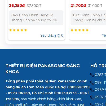
loại trung WEV5521-7SW
WEV68020MW
26,250đ
37,500đ
21,700đ
31,000đ
Bảo Hành Chính Hãng 12
Bảo Hành Chính Hã
Tháng Liên hệ chúng tôi để
Tháng Liên hệ chúng
nhận báo giá tốt nhất cho dự
nhận báo giá tốt nh
án. Miền Bắc : 0989 310
án. Miền Bắc : 0989
979 – 0973 106 269 Miền
979 – 0973 106 269
0
Yêu thích
0
Yê
Nam: 0902 303 733 – 0945
Nam: 0902 303 733
332 980
332 980
THIẾT BỊ ĐIỆN PANASONIC ĐĂNG
HỖ TR
KHOA
0283 
Tổng phân phối thiết bị điện Panasonic chính
0961 1
hãng dự án trên toàn quốc Hà Nội 0989310979
0989 3
- 0973106269, Hồ Chí Minh
0902303733 - 0961
0902 3
175 995
, bảo hành chính hãng, chiết khấu cao,
0973 1
phân phối trên toàn quốc, công tắc ổ cắm, quạt