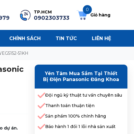
0
TP.HCM
Giỏ hàng
979
0902303733
CHÍNH SÁCH
TIN TỨC
LIÊN HỆ
 WEG5152-51KH
asonic
Yên Tâm Mua Sắm Tại Thiết
Bị Điện Panasonic Đăng Khoa
Đội ngũ kỹ thuật tư vấn chuyên sâu
Thanh toán thuận tiện
Sản phẩm 100% chính hãng
Bảo hành 1 đổi 1 lỗi nhà sản xuất
o dự án.