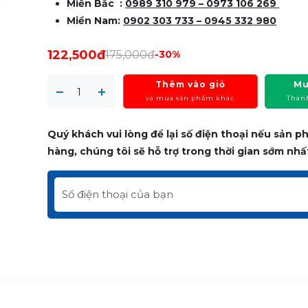
Miền Bắc :
0989 310 979
– 0973 106 269
Miền Nam:
0902 303 733 – 0945 332 980
122,500đ
175,000đ
-30%
Thêm vào giỏ
Mu
và mua sản phẩm khác
Than
Quý khách vui lòng để lại số điện thoại nếu sản 
hàng, chúng tôi sẽ hỗ trợ trong thời gian sớm nhấ