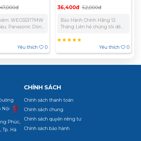
 kim Panasonic
Panasonic WEV1081H
47,000đ
36,400đ
52,000đ
7MW
phẩm: WEG55317MW
Bảo Hành Chính Hãng 12
iệu: Panasonic Dòng
Tháng Liên hệ chúng tôi để
 Refina Loại: Công
nhận báo giá tốt nhất cho dự
hiều Điện áp định
án. Miền Bắc : 0989 310
VAC Dòng điện định
979 – 0973 106 269 Miền
Yêu thích
0
Yêu thích
0
Tiêu chuẩn: JIS Nhật
Nam: 0902 303 733 – 0945
ắc: Trắng ánh kim
332 980
 Chính Hãng 12
n hệ chúng tôi để
giá tốt nhất cho dự
Bắc : 0989 310
CHÍNH SÁCH
3 106 269 Miền
2 303 733 – 0945
 Đường
Chính sách thanh toán
à Nội
Chính sách chung
Chính sách quyền riêng tư
ợng Phúc,
Chính sách bảo hành
, Tp. Hà