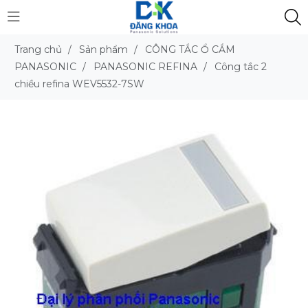
Trang chủ
/
Sản phẩm
/
CÔNG TẮC Ổ CẮM
PANASONIC
/
PANASONIC REFINA
/
Công tắc 2
chiều refina WEV5532-7SW