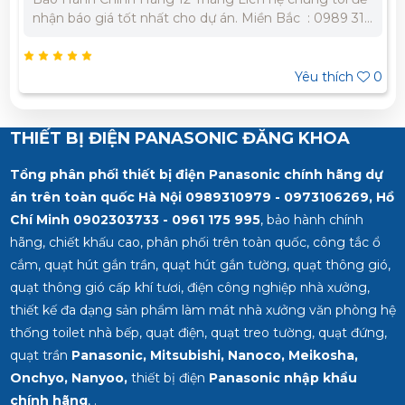
nhận báo giá tốt nhất cho dự án. Miền Bắc : 0989 310
979 – 0973 106 269 Miền Nam: 0902 303 733 – 0945
332 980
Yêu thích
0
THIẾT BỊ ĐIỆN PANASONIC ĐĂNG KHOA
Tổng phân phối thiết bị điện Panasonic chính hãng dự
án trên toàn quốc Hà Nội 0989310979 - 0973106269, Hồ
Chí Minh
0902303733 - 0961 175 995
, bảo hành chính
hãng, chiết khấu cao, phân phối trên toàn quốc, công tắc ổ
cắm, quạt hút gắn trần, quạt hút gắn tường, quạt thông gió,
quạt thông gió cấp khí tươi, điện công nghiệp nhà xưởng,
thiết kế đa dạng sản phẩm làm mát nhà xưởng văn phòng hệ
thống toilet nhà bếp, quạt điện, quạt treo tường, quạt đứng,
quạt trần
Panasonic, Mitsubishi, Nanoco, Meikosha,
Onchyo, Nanyoo,
thiết bị điện
Panasonic nhập khẩu
chính hãng
, .