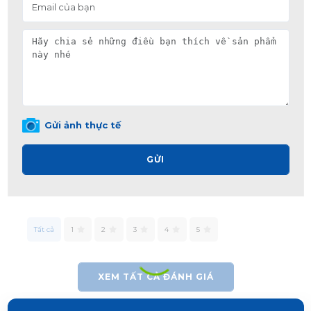
Gửi ảnh thực tế
GỬI
Tất cả
1
2
3
4
5
XEM TẤT CẢ ĐÁNH GIÁ