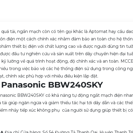
ệ quá tải, ngắn mạch còn có tên gọi khác là Aptomat hay cầu da
guồn điện một cách chính xác nhằm đảm bảo an toàn cho hệ thốn
phẩm thiết bị điện với chất lượng cao và được người dùng tin tư
ược đầu tư nghiên cứu và sản xuất trên dây chuyền hiện đại tu
nh kỹ lưỡng về quá trình hoạt động, độ chính xác và an toàn. MCC
hiều trong việc bảo vệ các hệ thống điện sử dụng trong công n
, chính xác phù hợp với nhiều điều kiện lắp đặt.
 Panasonic BBW240SKY
Panasonic BBW240SKY có khả năng tự động ngắt mạch điện nha
ải giúp ngăn ngừa và giảm thiểu tác hại tới dây dẫn và các thiết
điểm nhảy tiếp xúc không phụ của người sử dụng giúp thiết bị có
OA
Địa chỉ Cửa hàng: Số 54 Đường Tả Thanh Oai, Huyện Thanh Trì