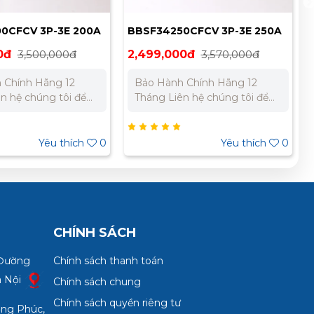
0CFCV 3P-3E 200A
BBSF34250CFCV 3P-3E 250A
VAC
35kA 415VAC
0đ
3,500,000đ
2,499,000đ
3,570,000đ
 Chính Hãng 12
Bảo Hành Chính Hãng 12
Tháng Liên hệ chúng tôi để
giá tốt nhất cho dự
nhận báo giá tốt nhất cho dự
án. Miền Bắc : 0989 310 979
 Miền Nam:
- 0973 106 269 Miền Nam:
Yêu thích
0
Yêu thích
0
 733 – 0945 332
0902 303 733 – 0945 332
980
CHÍNH SÁCH
 Đường
Chính sách thanh toán
à Nội
Chính sách chung
Chính sách quyền riêng tư
ợng Phúc,