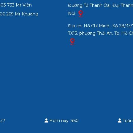
03 733 Mr Viên
Đường Tả Thanh Oai, Đại Thanh
Nội
06 269 Mr Khương
Địa chỉ Hồ Chí Minh : Số 28/3
TX13, phường Thới An, Tp. Hồ C
 27
Hôm nay: 460
Tuần