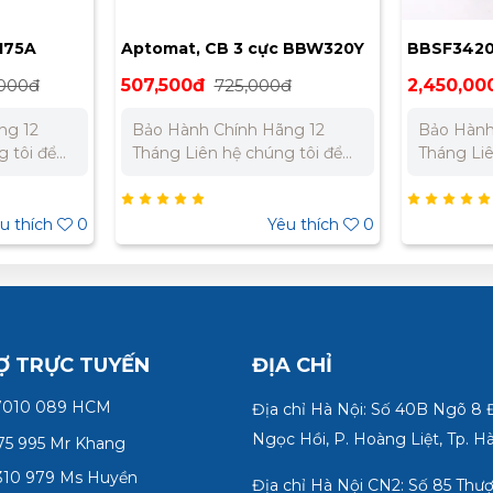
175A
Aptomat, CB 3 cực BBW320Y
BBSF3420
35kA 415
,000đ
507,500đ
725,000đ
2,450,00
ng 12
Bảo Hành Chính Hãng 12
Bảo Hành
Tháng Liên hệ chúng tôi để
Tháng Liên hệ chúng tôi để
ất cho dự
nhận báo giá tốt nhất cho dự
nhận báo 
án. Miền Bắc : 0989 310 979
án. Miền Bắc : 0989 310 979
- 0973 106 269 Miền Nam:
- 0973 106 269
u thích
0
Yêu thích
0
5 332
0902 303 733 – 0945 332
0902 303
980
980
Ợ TRỰC TUYẾN
ĐỊA CHỈ
7010 089 HCM
Địa chỉ Hà Nội: Số 40B Ngõ 8
Ngọc Hồi, P. Hoàng Liệt, Tp. H
75 995 Mr Khang
10 979 Ms Huyền
Địa chỉ Hà Nội CN2: Số 85 Thư