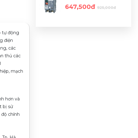
647,500đ
925,000đ
o tự động
g điện
ởng, các
ân thủ các
B
ghiệp, mạch
nh hơn và
 bị sử
 độ chính
, Tp. Hà