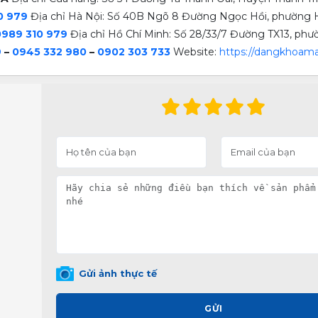
0 979
Địa chỉ Hà Nội: Số 40B Ngõ 8 Đường Ngọc Hồi, phường H
0989 310 979
Địa chỉ Hồ Chí Minh: Số 28/33/7 Đường TX13, ph
9
–
0945 332 980
–
0902 303 733
Website:
https://dangkhoama
Gửi ảnh thực tế
GỬI