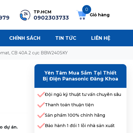
0
TP.HCM
Giỏ hàng
979
0902303733
CHÍNH SÁCH
TIN TỨC
LIÊN HỆ
omat, CB 40A 2 cực BBW240SKY
Yên Tâm Mua Sắm Tại Thiết
Bị Điện Panasonic Đăng Khoa
Đội ngũ kỹ thuật tư vấn chuyên sâu
Thanh toán thuận tiện
Sản phẩm 100% chính hãng
Bảo hành 1 đổi 1 lỗi nhà sản xuất
o dự án.