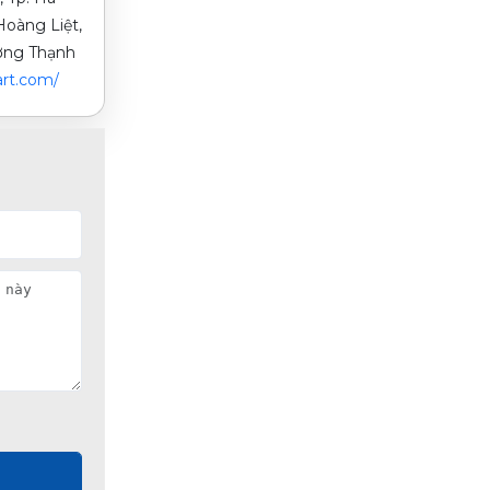
oàng Liệt,
ường Thạnh
rt.com/