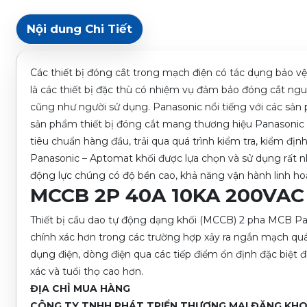
Nội dung Chi Tiết
Các thiết bị đóng cắt trong mạch điện có tác dụng bảo v
là các thiết bị đặc thù có nhiệm vụ đảm bảo đóng cắt n
cũng như người sử dụng. Panasonic nổi tiếng với các sản 
sản phẩm thiết bị đóng cắt mang thương hiệu Panasonic đ
tiêu chuẩn hàng đầu, trải qua quá trình kiểm tra, kiểm đị
Panasonic – Aptomat khối được lựa chọn và sử dụng rất n
động lực chúng có độ bền cao, khả năng vận hành linh hoạt
MCCB 2P 40A 10KA 200VAC
Thiết bị cầu dao tự động dạng khối (MCCB) 2 pha MCB 
chính xác hơn trong các trường hợp xảy ra ngắn mạch quá t
dụng điện, dòng điện qua các tiếp điểm ổn định đặc biệt 
xác và tuổi thọ cao hơn.
ĐỊA CHỈ MUA HÀNG
CÔNG TY TNHH PHÁT TRIỂN THƯƠNG MẠI ĐĂNG KH