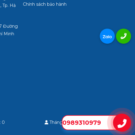
Chính sách bảo hành
, Tp. Hà
3/7 Đường
hí Minh
0989310979
: 0
Tháng: 0
Tổng: 0