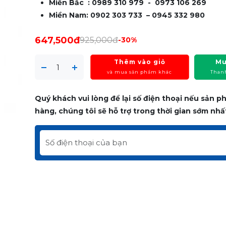
Miền Bắc : 0989 310 979 - 0973 106 269
Miền Nam: 0902 303 733 – 0945 332 980
647,500đ
925,000đ
-30%
Thêm vào giỏ
Mu
và mua sản phẩm khác
Than
Quý khách vui lòng để lại số điện thoại nếu sản 
hàng, chúng tôi sẽ hỗ trợ trong thời gian sớm nhấ