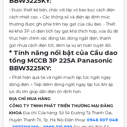
BBW3225KY:
- Được thiết kế bền, chắc với lớp vỏ bao bọc cách điện
cách nhiệt cao.
-
Các thông số và điện áp định mức
thường được ghi phía trên tay gạt của cầu dao. - Thiết
kế khối 3P có diện tích tay gạt khá thích hợp, vừa đủ để
thực hiện chính xác động tác đóng ngắt điện, thanh
gạt nhựa cách điện tốt, đem lại sự an toàn tuyệt đối.
* Tính năng nổi bật của Cầu dao
tổng MCCB 3P 225A Panasonic
BBW3225KY:
-
Phát hiện quá tải và ngắn mạch lập tức ngắt ngay
dòng điện.
-
Tiếp điểm đóng ngắt ngay lập tức khi áp
lực đủ lớn giúp dẫn điện ổn định hơn.
ĐỊA CHỈ MUA HÀNG
CÔNG TY TNHH PHÁT TRIỂN THƯƠNG MẠI ĐĂNG
KHOA
Địa chỉ Cửa hàng: Số 54 Đường Tả Thanh Oai,
Huyện Thanh Trì, Tp. Hà Nội
Điện thoại:
0946 007 048
– 0973106269 – 0989 310 979
Địa chỉ Hà Nội: Số