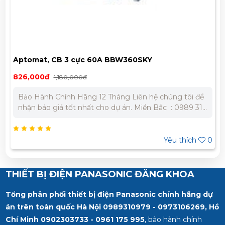
Aptomat, CB 3 cực 60A BBW360SKY
826,000đ
1,180,000đ
Bảo Hành Chính Hãng 12 Tháng Liên hệ chúng tôi để
nhận báo giá tốt nhất cho dự án. Miền Bắc : 0989 310
979 - 0973 106 269 Miền Nam: 0902 303 733 – 0945
332 980
Yêu thích
0
THIẾT BỊ ĐIỆN PANASONIC ĐĂNG KHOA
Tổng phân phối thiết bị điện Panasonic chính hãng dự
án trên toàn quốc Hà Nội 0989310979 - 0973106269, Hồ
Chí Minh
0902303733 - 0961 175 995
, bảo hành chính