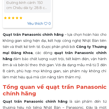
bền cao 9 cấp độ gió, lưu
Đường kính cánh: 150
lượng gió 285m3/phút
cm Chiều dài ty: 28.8 cm
Có chế độ hẹn giờ
Động cơ DC tiết kiệm
mở/tắt trong vòng 24h
điện, công suất 58W
Chế độ gió theo nhịp
(motor: 40W, đèn: 18W)
Yêu thích
0
sinh học lúc ngủ (Sleep
3 cấp độ an toàn (khóa
mode) có thể tùy chỉnh
cánh an toàn, dây an
Quạt trần Panasonic chính hãng
– lựa chọn hoàn hảo cho
linh hoạt Điều khiển từ
toàn, công tắc an toàn)
không gian sống hiện đại, kết hợp công nghệ Nhật Bản tiên
xa với màn hình LCD
Tích hợp đèn LED có thể
tiến và thiết kế tinh tế. Được phân phối bởi
Công ty Thương
thay đổi theo 4 cấp độ
mại Đăng Khoa
, các dòng
quạt trần Panasonic chính
màu sắc ánh sáng: Ánh
hãng
sáng trắng, ánh sáng
đảm bảo chất lượng vượt trội, tiết kiệm điện, vận hành
vàng, ánh sáng vàng
êm ái và bền bỉ theo thời gian. Với đa dạng mẫu mã từ 3 đến
dịu, ánh sáng ban ngày
8 cánh, phù hợp mọi không gian, sản phẩm này không chỉ
Chức năng tạo gió tự
làm mát hiệu quả mà còn nâng tầm thẩm mỹ.
nhiên (1/f Yuragi) Thiết kế
cánh quạt 3D cho luồng
Tổng quan về quạt trần Panasonic
gió mạnh mẽ và êm ái
chính hãng
hơn, cánh quạt làm
bằng vật liệu ABS-G cho
Quạt trần Panasonic chính hãng
là sản phẩm đến từ
độ bền cao 9 cấp độ gió,
thương hiệu nổi tiếng Nhật Bản – Panasonic. Đây là một