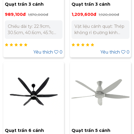
Quạt trần 3 cánh
Quạt trần 3 cánh
Panasonic màu đen, ty
Panasonic màu trắng, ty
989,100đ
1,209,600đ
1,570,000đ
1,920,000đ
dài 30cm F-60MZ2-KS
dài 30cm F-60FV2-S
Chiều dài ty: 22.9cm,
Vật liệu cánh quạt: Thép
30.5cm, 40.6cm, 45.7cm,
không rỉ Đường kính
55.9cm Chiều cao quạt:
cánh: 150 cm Công suất:
37.6cm, 45.2cm, 55.3cm,
74 (W) Màu sắc: Màu
60.4cm, 70.6cm Lưu
trắng Số cánh: 3 Lưu
Yêu thích
0
Yêu thích
0
lượng gió: 215 m³/phút
lượng gió: 270(m3/min)
Tốc độ gió: 150 m/min
Vận tốc gió: 165 (m/min)
Công suất: 66W R.P.M:
Điều khiển quạt: Hộp số
50 – 150 vòng/phút
Cấp độ gió: 5 Động cơ:
Chiều dài cánh: 150cm
AC Chức năng bảo vệ:
Trọng lượng: 6.2kg
Khóa cánh an toàn, dây
Thương hiệu: Nhật Bản
an toàn, công tắc an
Sản xuất tại: Malaysia
toàn
Bảo hành: 12 tháng
Quạt trần 6 cánh
Quạt trần 5 cánh