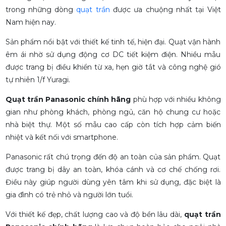
lưu lượng gió 285
trong những dòng
quạt trần
được ưa chuộng nhất tại Việt
m/phút Chế độ hẹn giờ
Nam hiện nay.
Mở/Tắt trong vòng 24
tiếng Chế độ gió theo
Sản phẩm nổi bật với thiết kế tinh tế, hiện đại. Quạt vận hành
nhịp sinh học lúc ngủ
êm ái nhờ sử dụng động cơ DC tiết kiệm điện. Nhiều mẫu
(Sleep mode) có thể tùy
chỉnh linh hoạt Điều
được trang bị điều khiển từ xa, hẹn giờ tắt và công nghệ gió
khiển từ xa với màn hình
tự nhiên 1/f Yuragi.
LCD
Quạt trần Panasonic chính hãng
phù hợp với nhiều không
gian như phòng khách, phòng ngủ, căn hộ chung cư hoặc
nhà biệt thự. Một số mẫu cao cấp còn tích hợp cảm biến
nhiệt và kết nối với smartphone.
Panasonic rất chú trọng đến độ an toàn của sản phẩm. Quạt
được trang bị dây an toàn, khóa cánh và cơ chế chống rơi.
Điều này giúp người dùng yên tâm khi sử dụng, đặc biệt là
gia đình có trẻ nhỏ và người lớn tuổi.
Với thiết kế đẹp, chất lượng cao và độ bền lâu dài,
quạt trần