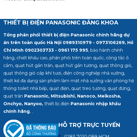
THIẾT BỊ ĐIỆN PANASONIC ĐĂNG KHOA
Tổng phân phối thiết bị điện Panasonic chính hãng dự
án trên toàn quốc Hà Nội 0989310979 - 0973106269, Hồ
Chí Minh
0902303733 - 0961 175 995
, bảo hành chính
hãng, chiết khấu cao, phân phối trên toàn quốc, công tắc ổ
cắm, quạt hút gắn trần, quạt hút gắn tường, quạt thông gió,
quạt thông gió cấp khí tươi, điện công nghiệp nhà xưởng,
thiết kế đa dạng sản phẩm làm mát nhà xưởng văn phòng hệ
thống toilet nhà bếp, quạt điện, quạt treo tường, quạt đứng,
quạt trần
Panasonic, Mitsubishi, Nanoco, Meikosha,
Onchyo, Nanyoo,
thiết bị điện
Panasonic nhập khẩu
chính hãng
, .
HỖ TRỢ TRỰC TUYẾN
0283 7010 089 HCM