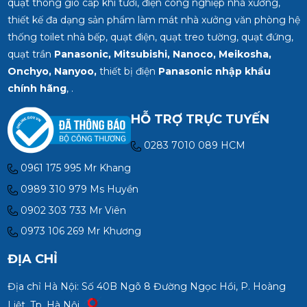
quạt thông gió cấp khí tươi, điện công nghiệp nhà xưởng,
thiết kế đa dạng sản phẩm làm mát nhà xưởng văn phòng hệ
thống toilet nhà bếp, quạt điện, quạt treo tường, quạt đứng,
quạt trần
Panasonic, Mitsubishi, Nanoco, Meikosha,
Onchyo, Nanyoo,
thiết bị điện
Panasonic nhập khẩu
chính hãng
, .
HỖ TRỢ TRỰC TUYẾN
0283 7010 089 HCM
0961 175 995 Mr Khang
0989 310 979 Ms Huyền
0902 303 733 Mr Viên
0973 106 269 Mr Khương
ĐỊA CHỈ
Địa chỉ Hà Nội: Số 40B Ngõ 8 Đường Ngọc Hồi, P. Hoàng
Liệt, Tp. Hà Nội