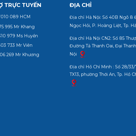
 Trọng
Ợ TRỰC TUYẾN
ĐỊA CHỈ
hước lỗ
1.5 cm
7010 089 HCM
Địa chỉ Hà Nội: Số 40B Ngõ 8
ản Xuất
Ngọc Hồi, P. Hoàng Liệt, Tp. H
75 995 Mr Khang
10 979 Ms Huyền
Địa chỉ Hà Nội CN2: Số 85 Thư
03 733 Mr Viên
Đường Tả Thanh Oai, Đại Thanh
Nội
06 269 Mr Khương
Địa chỉ Hồ Chí Minh : Số 28/3
TX13, phường Thới An, Tp. Hồ C