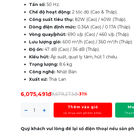
Tần số:
50 Hz.
Chế độ hoạt động:
2 tốc độ (Cao & Thấp).
Công suất tiêu thụ:
82W (Cao) / 40W (Thấp).
Dòng điện định mức:
0.36A (Cao) / 0.17A (Thấp).
Vòng quay/phút:
690 v/p (Cao) / 460 v/p (Thấp).
Lưu lượng gió:
600 m³/h (Cao) / 360 m³/h (Thấp).
Độ ồn:
47 dB (Cao) / 36 dB (Thấp).
Kiểu hút:
Áp suất, quạt ly tâm, hút 1 chiều.
Trọng lượng:
8.6 kg
Công nghệ:
Nhật Bản
Xuất xứ:
Thái Lan
6,075,491đ
8,679,273đ
-31%
Thêm vào giỏ
Mu
và mua sản phẩm khác
Than
Quý khách vui lòng để lại số điện thoại nếu sản 