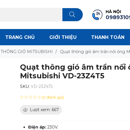
HÀ NỘI
0989310
TRANG CHỦ
GIỚI THIỆU
THANH TOÁN
 THÔNG GIÓ MITSUBISHI
/
Quạt thông gió âm trần nối ống M
Quạt thông gió âm trần nối
Mitsubishi VD-23Z4T5
SKU:
VD-23Z4T5
(0 đánh giá)
Lượt xem: 667
Điện áp:
230V.