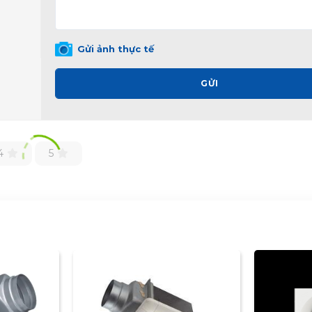
Gửi ảnh thực tế
GỬI
4
5