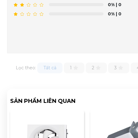
0%
| 0
0%
| 0
Lọc theo:
Tất cả
1
2
3
SẢN PHẨM LIÊN QUAN