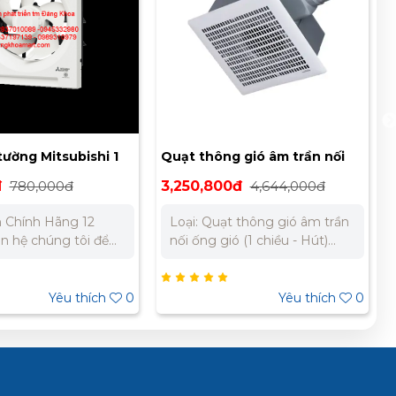
tường Mitsubishi 1
Quạt thông gió âm trần nối
20SH7T
ống Mitsubishi VD-18Z4T7
đ
780,000đ
3,250,800đ
4,644,000đ
 Chính Hãng 12
Loại: Quạt thông gió âm trần
nối ống gió (1 chiều - Hút)
giá tốt nhất cho dự
Nguồn điện: 230V Tần số: 50
Hz Công suất: 38W Lưu
 Miền Nam:
lượng gió: 355 m³/h Độ ồn: 37
Yêu thích
0
Yêu thích
0
 733 – 0945 332
dB Vòng quay: 620 v/p Cánh
quạt: 4 cánh Kích thước lỗ
khoét trần: 280 x 280 mm
Trọng lượng: 5.8 kg Công
nghệ: Nhật Bản Xuất xứ: Thái