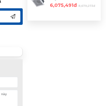
t
6,075,491đ
8,679,273đ