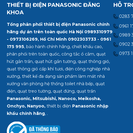
(cao) / 38 dB (thấp)
THIẾT BỊ ĐIỆN PANASONIC ĐĂNG
HỖ TR
lượng: 7.4 kg Kích t
KHOA
khoét trần: 31.5 x 3
0283 
Công nghệ: Nhật B
Tổng phân phối thiết bị điện Panasonic chính
0961 1
xứ: Thái Lan
hãng dự án trên toàn quốc Hà Nội 0989310979
0989 3
- 0973106269, Hồ Chí Minh
0902303733 - 0961
0902 3
175 995
, bảo hành chính hãng, chiết khấu cao,
0973 1
phân phối trên toàn quốc, công tắc ổ cắm, quạt
hút gắn trần, quạt hút gắn tường, quạt thông gió,
quạt thông gió cấp khí tươi, điện công nghiệp nhà
xưởng, thiết kế đa dạng sản phẩm làm mát nhà
xưởng văn phòng hệ thống toilet nhà bếp, quạt
điện, quạt treo tường, quạt đứng, quạt trần
Panasonic, Mitsubishi, Nanoco, Meikosha,
Onchyo, Nanyoo,
thiết bị điện
Panasonic nhập
khẩu chính hãng
, .