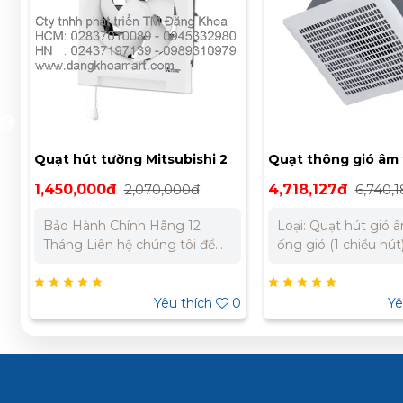
Quạt hút tường Mitsubishi 2
Quạt thông gió âm 
chiều EX30RH5T
ống Mitsubishi VD
1,450,000đ
2,070,000đ
4,718,127đ
6,740,
Bảo Hành Chính Hãng 12
Loại: Quạt hút gió â
Tháng Liên hệ chúng tôi để
ống gió (1 chiều hú
nhận báo giá tốt nhất cho dự
điện: 230V Tần số: 
án. Miền Bắc : 0989 310 979
Công suất tiêu thụ:
- 0973 106 269 Miền Nam:
/ 40W (thấp) Dòng 
0
Yêu thích
0
Yê
0902 303 733 – 0945 332
mức: 0.27A (cao) / 0
980
(thấp) Vòng quay (v/
(cao) / 640 (thấp) L
gió: 530 m³/h (cao) 
m³/h (thấp) Độ ồn: 