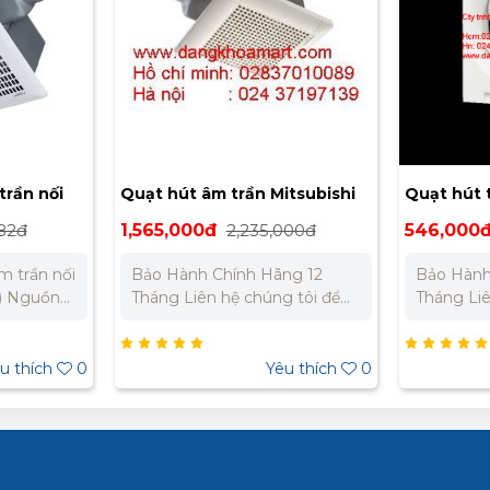
trần nối
Quạt hút âm trần Mitsubishi
Quạt hút 
-20ZP4T5
VD10Z4T7
chiều EX
182đ
1,565,000đ
2,235,000đ
546,000
m trần nối
Bảo Hành Chính Hãng 12
Bảo Hành
t) Nguồn
Tháng Liên hệ chúng tôi để
Tháng Liên hệ chúng tôi để
50 Hz
nhận báo giá tốt nhất cho dự
nhận báo 
 58W (cao)
án. Miền Bắc : 0989 310 979
án. Miền Bắc : 0989 310 979
điện định
- 0973 106 269 Miền Nam:
- 0973 106 269
u thích
0
Yêu thích
0
.17A
0902 303 733 – 0945 332
0902 303
p): 860
980
980
ưu lượng
/ 380
45 dB