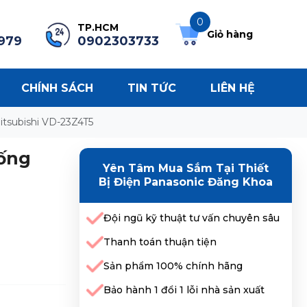
0
TP.HCM
Giỏ hàng
979
0902303733
CHÍNH SÁCH
TIN TỨC
LIÊN HỆ
itsubishi VD-23Z4T5
 ống
Yên Tâm Mua Sắm Tại Thiết
Bị Điện Panasonic Đăng Khoa
Đội ngũ kỹ thuật tư vấn chuyên sâu
Thanh toán thuận tiện
Sản phẩm 100% chính hãng
Bảo hành 1 đổi 1 lỗi nhà sản xuất