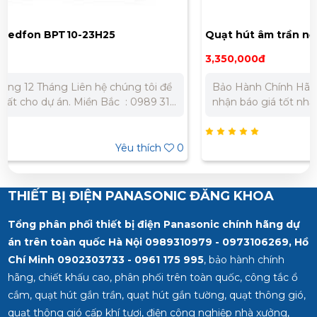
Quạt hút âm trần nối ống vuông góc Nedfon
DPT20-55B
3,350,000đ
Bảo Hành Chính Hãng 12 Tháng Liên hệ chúng tôi để
nhận báo giá tốt nhất cho dự án. Miền Bắc : 0989 310
979 - 0973 106 269 Miền Nam: 0902 303 733 – 0945
332 980
Yêu thích
0
THIẾT BỊ ĐIỆN PANASONIC ĐĂNG KHOA
Tổng phân phối thiết bị điện Panasonic chính hãng dự
án trên toàn quốc Hà Nội 0989310979 - 0973106269, Hồ
Chí Minh
0902303733 - 0961 175 995
, bảo hành chính
hãng, chiết khấu cao, phân phối trên toàn quốc, công tắc ổ
cắm, quạt hút gắn trần, quạt hút gắn tường, quạt thông gió,
quạt thông gió cấp khí tươi, điện công nghiệp nhà xưởng,