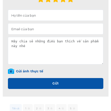
Gửi ảnh thực tế
GỬI
Tất cả
1
2
3
4
5