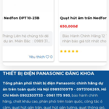
Quạt hút âm trần Nedfon BPT10-23H25
650,000đ
Bảo Hành Chính Hãng 12 Tháng Liên hệ chúng tôi để
nhận báo giá tốt nhất cho dự án. Miền Bắc : 0989 310
979 - 0973 106 269 Miền Nam: 0902 303 733 – 0945
332 980
Yêu thích
0
THIẾT BỊ ĐIỆN PANASONIC ĐĂNG KHOA
Tổng phân phối thiết bị điện Panasonic chính hãng dự
án trên toàn quốc Hà Nội 0989310979 - 0973106269, Hồ
Chí Minh
0902303733 - 0961 175 995
, bảo hành chính
hãng, chiết khấu cao, phân phối trên toàn quốc, công tắc ổ
cắm, quạt hút gắn trần, quạt hút gắn tường, quạt thông gió,