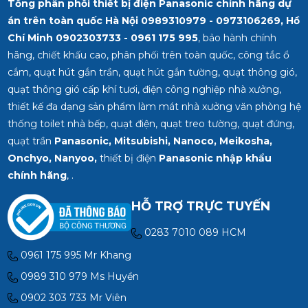
Tổng phân phối thiết bị điện Panasonic chính hãng dự
án trên toàn quốc Hà Nội 0989310979 - 0973106269, Hồ
Chí Minh
0902303733 - 0961 175 995
, bảo hành chính
hãng, chiết khấu cao, phân phối trên toàn quốc, công tắc ổ
cắm, quạt hút gắn trần, quạt hút gắn tường, quạt thông gió,
quạt thông gió cấp khí tươi, điện công nghiệp nhà xưởng,
thiết kế đa dạng sản phẩm làm mát nhà xưởng văn phòng hệ
thống toilet nhà bếp, quạt điện, quạt treo tường, quạt đứng,
quạt trần
Panasonic, Mitsubishi, Nanoco, Meikosha,
Onchyo, Nanyoo,
thiết bị điện
Panasonic nhập khẩu
chính hãng
, .
HỖ TRỢ TRỰC TUYẾN
0283 7010 089 HCM
0961 175 995 Mr Khang
0989 310 979 Ms Huyền
0902 303 733 Mr Viên