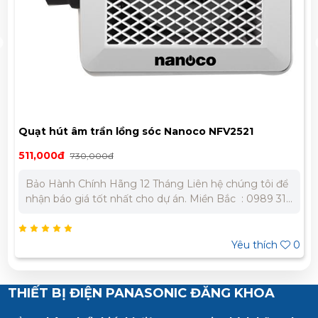
Quạt hút âm trần lồng sóc Nanoco NFV2521
511,000đ
730,000đ
Bảo Hành Chính Hãng 12 Tháng Liên hệ chúng tôi để
nhận báo giá tốt nhất cho dự án. Miền Bắc : 0989 310
979 - 0973 106 269 Miền Nam: 0902 303 733 – 0945
332 980
Yêu thích
0
THIẾT BỊ ĐIỆN PANASONIC ĐĂNG KHOA