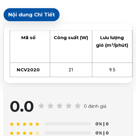
Nội dung Chi Tiết
Mã số
Công suất
(W)
Lưu lượng
gió
(m³/phút)
NCV2020
21
9.5
0.0
0 đánh giá
0%
| 0
0%
| 0