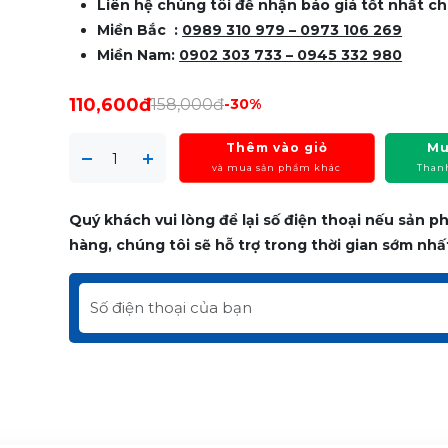
Liên hệ chúng tôi để nhận báo giá tốt nhất ch
Miền Bắc :
0989 310 979 – 0973 106 269
Miền Nam:
0902 303 733 – 0945 332 980
110,600đ
158,000đ
-30%
Thêm vào giỏ
Mu
và mua sản phẩm khác
Than
Quý khách vui lòng để lại số điện thoại nếu sản 
hàng, chúng tôi sẽ hỗ trợ trong thời gian sớm nhấ