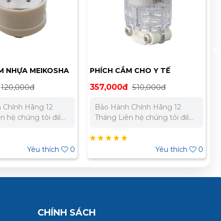
M NHỰA MEIKOSHA
PHÍCH CẮM CHO Y TẾ
MEIKOSHA ME2591
120,000đ
357,000đ
510,000đ
 Chính Hãng 12
Bảo Hành Chính Hãng 12
Tháng Liên hệ chúng tôi để
giá tốt nhất cho dự
nhận báo giá tốt nhất cho dự
án. Miền Bắc : 0989 310 979
Miền Nam:
– 0973 106 269 Miền Nam:
Yêu thích
0
Yêu thích
0
 733 – 0945 332 980
0902 303 733 – 0945 332 980
CHÍNH SÁCH