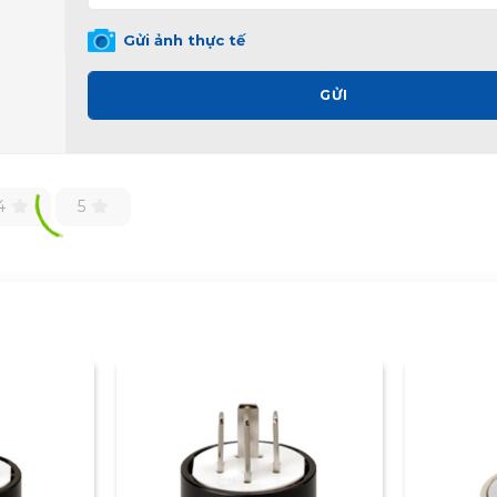
Gửi ảnh thực tế
GỬI
4
5