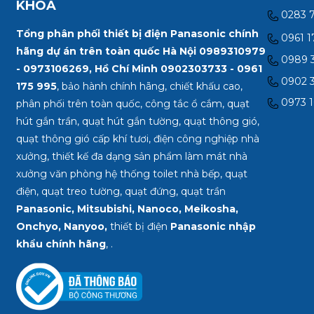
KHOA
0283 
Tổng phân phối thiết bị điện Panasonic chính
0961 1
hãng dự án trên toàn quốc Hà Nội 0989310979
0989 3
- 0973106269, Hồ Chí Minh
0902303733 - 0961
0902 3
175 995
, bảo hành chính hãng, chiết khấu cao,
0973 1
phân phối trên toàn quốc, công tắc ổ cắm, quạt
hút gắn trần, quạt hút gắn tường, quạt thông gió,
quạt thông gió cấp khí tươi, điện công nghiệp nhà
xưởng, thiết kế đa dạng sản phẩm làm mát nhà
xưởng văn phòng hệ thống toilet nhà bếp, quạt
điện, quạt treo tường, quạt đứng, quạt trần
Panasonic, Mitsubishi, Nanoco, Meikosha,
Onchyo, Nanyoo,
thiết bị điện
Panasonic nhập
khẩu chính hãng
, .