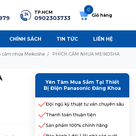
0
TP.HCM
Giỏ hàng
979
0902303733
CHÍNH SÁCH
TIN TỨC
LIÊN HỆ
h cắm nhựa Meikosha
/
PHÍCH CẮM NHỰA MEIKOSHA
A
Yên Tâm Mua Sắm Tại Thiết
Bị Điện Panasonic Đăng Khoa
Đội ngũ kỹ thuật tư vấn chuyên sâu
Thanh toán thuận tiện
Sản phẩm 100% chính hãng