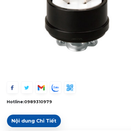
Hotline:
0989310979
Nội dung Chi Tiết