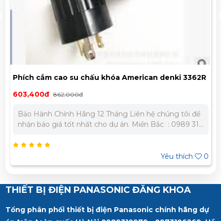
Phích cắm cao su chấu khóa American denki 3362R
603,400đ
862,000đ
Bảo Hành Chính Hãng 12 Tháng Liên hệ chúng tôi để
nhận báo giá tốt nhất cho dự án. Miền Bắc : 0989 310
979 – 0973 106 269 Miền Nam: 0902 303 733 – 0945
332 980
Yêu thích
0
THIẾT BỊ ĐIỆN PANASONIC ĐĂNG KHOA
Tổng phân phối thiết bị điện Panasonic chính hãng dự