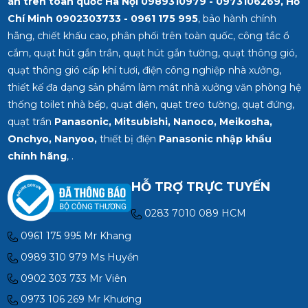
án trên toàn quốc Hà Nội 0989310979 - 0973106269, Hồ
Chí Minh
0902303733 - 0961 175 995
, bảo hành chính
hãng, chiết khấu cao, phân phối trên toàn quốc, công tắc ổ
cắm, quạt hút gắn trần, quạt hút gắn tường, quạt thông gió,
quạt thông gió cấp khí tươi, điện công nghiệp nhà xưởng,
thiết kế đa dạng sản phẩm làm mát nhà xưởng văn phòng hệ
thống toilet nhà bếp, quạt điện, quạt treo tường, quạt đứng,
quạt trần
Panasonic, Mitsubishi, Nanoco, Meikosha,
Onchyo, Nanyoo,
thiết bị điện
Panasonic nhập khẩu
chính hãng
, .
HỖ TRỢ TRỰC TUYẾN
0283 7010 089 HCM
0961 175 995 Mr Khang
0989 310 979 Ms Huyền
0902 303 733 Mr Viên
0973 106 269 Mr Khương