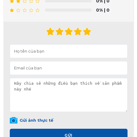
0%
| 0
0%
| 0
Gửi ảnh thực tế
GỬI