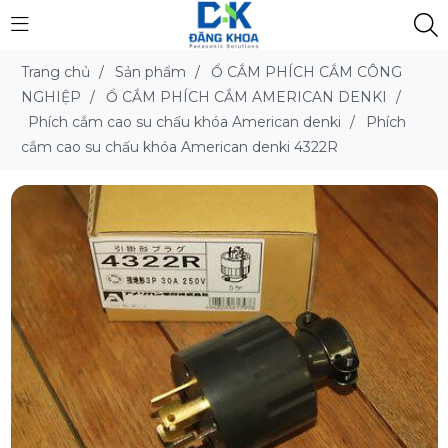
Trang chủ
/
Sản phẩm
/
Ổ CẮM PHÍCH CẮM CÔNG
NGHIỆP
/
Ổ CẮM PHÍCH CẮM AMERICAN DENKI
/
Phích cắm cao su chấu khóa American denki
/
Phích
cắm cao su chấu khóa American denki 4322R