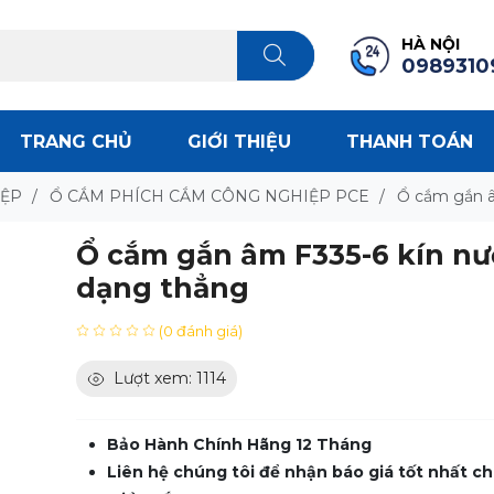
HÀ NỘI
0989310
TRANG CHỦ
GIỚI THIỆU
THANH TOÁN
IỆP
/
Ổ CẮM PHÍCH CẮM CÔNG NGHIỆP PCE
/
Ổ cắm gắn â
Ổ cắm gắn âm F335-6 kín nư
dạng thẳng
(0 đánh giá)
Lượt xem: 1114
Bảo Hành Chính Hãng 12 Tháng
Liên hệ chúng tôi để nhận báo giá tốt nhất ch