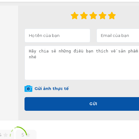
Gửi ảnh thực tế
GỬI
4
5