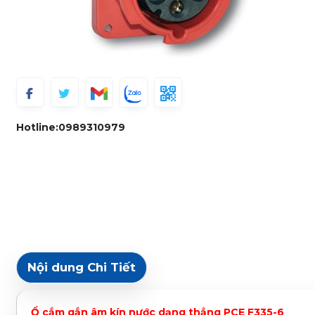
Hotline:
0989310979
Nội dung Chi Tiết
Ổ cắm gắn âm kín nước dạng thẳng PCE F335-6