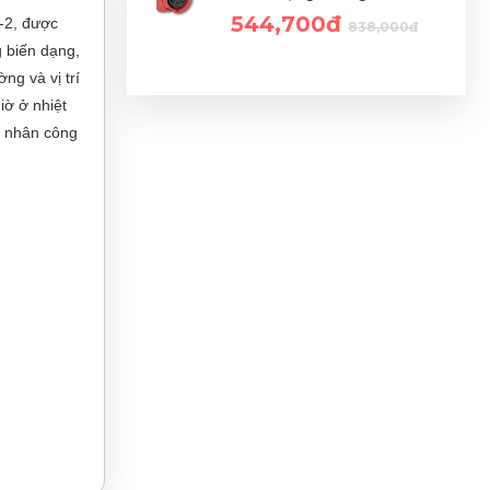
544,700đ
-2, được
838,000đ
g biến dạng,
ng và vị trí
iờ ở nhiệt
à nhân công