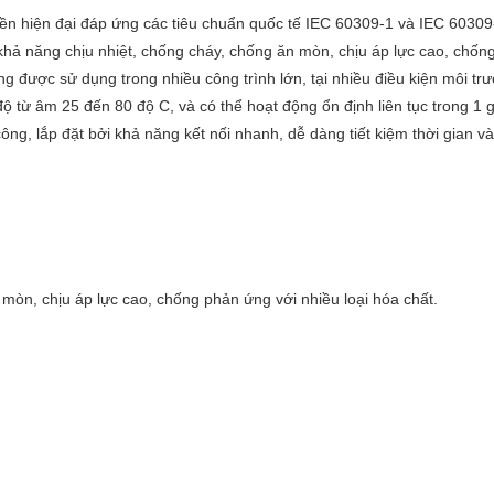
n hiện đại đáp ứng các tiêu chuẩn quốc tế IEC 60309-1 và IEC 60309
khả năng chịu nhiệt, chống cháy, chống ăn mòn, chịu áp lực cao, chốn
được sử dụng trong nhiều công trình lớn, tại nhiều điều kiện môi trườ
ộ từ âm 25 đến 80 độ C, và có thể hoạt động ổn định liên tục trong 1 g
ông, lắp đặt bởi khả năng kết nối nhanh, dễ dàng tiết kiệm thời gian v
òn, chịu áp lực cao, chống phản ứng với nhiều loại hóa chất.