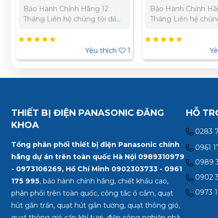
Bảo Hành Chính Hãng 12
Bảo Hành Chính Hã
Tháng Liên hệ chúng tôi để
Tháng Liên hệ chúng
nhận báo giá tốt nhất cho dự
nhận báo giá tốt nh
án. Miền Bắc : 0989 310
án. Miền Bắc : 098
979 – 0973 106 269 Miền
– 0973 106 269 Miề
0
Yêu thích
1
Yê
Nam: 0902 303 733 – 0945
0902 303 733 – 094
332 980
THIẾT BỊ ĐIỆN PANASONIC ĐĂNG
HỖ TR
KHOA
0283 
Tổng phân phối thiết bị điện Panasonic chính
0961 1
hãng dự án trên toàn quốc Hà Nội 0989310979
0989 3
- 0973106269, Hồ Chí Minh
0902303733 - 0961
0902 3
175 995
, bảo hành chính hãng, chiết khấu cao,
0973 1
phân phối trên toàn quốc, công tắc ổ cắm, quạt
hút gắn trần, quạt hút gắn tường, quạt thông gió,
quạt thông gió cấp khí tươi, điện công nghiệp nhà