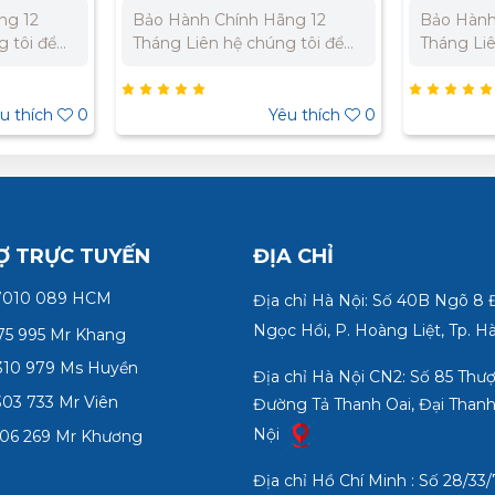
ng 12
Bảo Hành Chính Hãng 12
Bảo Hành
 tôi để
Tháng Liên hệ chúng tôi để
Tháng Liê
ất cho dự
nhận báo giá tốt nhất cho dự
nhận báo 
9 310 979
án. Miền Bắc : 0989 310 979
án. Miền 
n Nam:
– 0973 106 269 Miền Nam:
– 0973 1
u thích
0
Yêu thích
0
5 332 980
0902 303 733 – 0945 332 980
0902 303
Ợ TRỰC TUYẾN
ĐỊA CHỈ
7010 089 HCM
Địa chỉ Hà Nội: Số 40B Ngõ 8
Ngọc Hồi, P. Hoàng Liệt, Tp. H
75 995 Mr Khang
10 979 Ms Huyền
Địa chỉ Hà Nội CN2: Số 85 Thư
03 733 Mr Viên
Đường Tả Thanh Oai, Đại Thanh
Nội
06 269 Mr Khương
Địa chỉ Hồ Chí Minh : Số 28/3