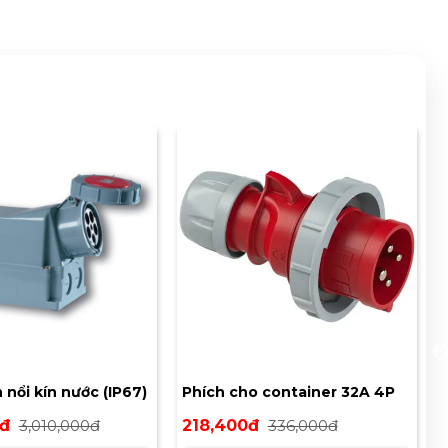
nổi kín nước (IP67)
Phích cho container 32A 4P
440V 3H IP67 PCE F0242-3V
0đ
3,010,000đ
218,400đ
336,000đ