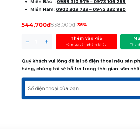
Miền Bắc :
0989 310 979 – 0973 106 269
Miền Nam:
0902 303 733 – 0945 332 980
544,700đ
838,000đ
-35%
Thêm vào giỏ
Mu
và mua sản phẩm khác
Than
Quý khách vui lòng để lại số điện thoại nếu sản 
hàng, chúng tôi sẽ hỗ trợ trong thời gian sớm nhấ