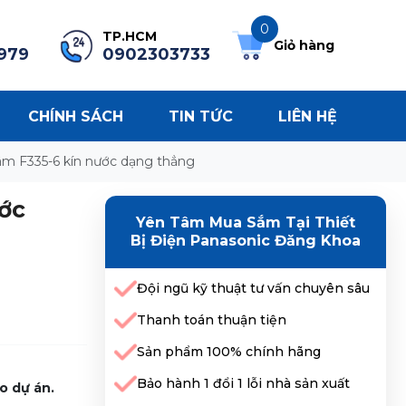
0
TP.HCM
Giỏ hàng
979
0902303733
CHÍNH SÁCH
TIN TỨC
LIÊN HỆ
m F335-6 kín nước dạng thẳng
ớc
Yên Tâm Mua Sắm Tại Thiết
Bị Điện Panasonic Đăng Khoa
Đội ngũ kỹ thuật tư vấn chuyên sâu
Thanh toán thuận tiện
Sản phẩm 100% chính hãng
Bảo hành 1 đổi 1 lỗi nhà sản xuất
o dự án.