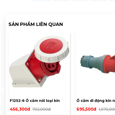
SẢN PHẨM LIÊN QUAN
)
F1252-6 Ổ cắm nổi loại kín
Ổ cắm di động kín 
nước 32A 5P 400V 6H IP67
F234-6
456,300đ
702,000đ
695,500đ
1,070,0