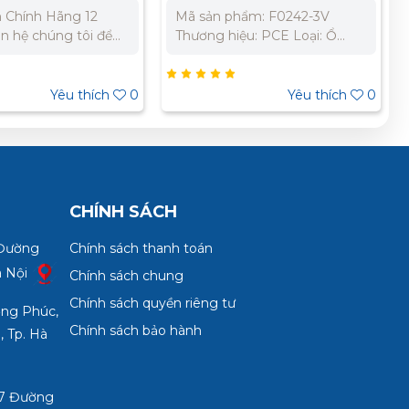
 Chính Hãng 12
Mã sản phẩm: F0242-3V
n hệ chúng tôi để
Thương hiệu: PCE Loại: Ổ
giá tốt nhất cho dự
cắm công nghiệp 3 pha Dòng
Bắc : 0989 310 979
điện: 32A Cực: 4P (4 cực) Điện
06 269 Miền Nam:
áp: 440V Chỉ thị thời gian nối
Yêu thích
0
Yêu thích
0
 733 – 0945 332 980
đất: 3 giờ Chỉ số bảo vệ: IP67
CHÍNH SÁCH
 Đường
Chính sách thanh toán
à Nội
Chính sách chung
Chính sách quyền riêng tư
ợng Phúc,
Chính sách bảo hành
, Tp. Hà
3/7 Đường