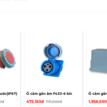
nước(IP67)
Ổ cắm gắn âm F433-6 kín
Ổ cắm gắn 
nước dạng nghiêng
F144-6
00đ
475,150đ
731,000đ
1,956,50