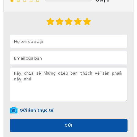
0%
| 0
Gửi ảnh thực tế
GỬI