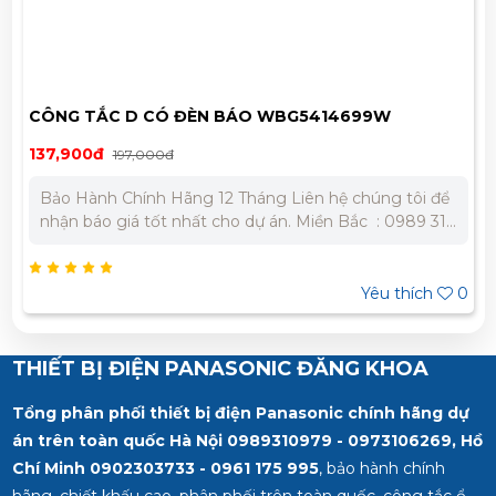
CÔNG TẮC D CÓ ĐÈN BÁO WBG5414699W
137,900đ
197,000đ
Bảo Hành Chính Hãng 12 Tháng Liên hệ chúng tôi để
nhận báo giá tốt nhất cho dự án. Miền Bắc : 0989 310
979 – 0973 106 269 Miền Nam: 0902 303 733 – 0945
332 980
Yêu thích
0
THIẾT BỊ ĐIỆN PANASONIC ĐĂNG KHOA
Tổng phân phối thiết bị điện Panasonic chính hãng dự
án trên toàn quốc Hà Nội 0989310979 - 0973106269, Hồ
Chí Minh
0902303733 - 0961 175 995
, bảo hành chính