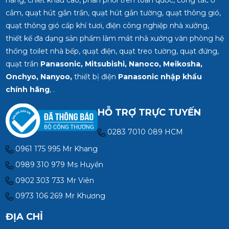
hãng, chiết khấu cao, phân phối trên toàn quốc, công tắc ổ
cắm, quạt hút gắn trần, quạt hút gắn tường, quạt thông gió,
quạt thông gió cấp khí tươi, điện công nghiệp nhà xưởng,
thiết kế đa dạng sản phẩm làm mát nhà xưởng văn phòng hệ
thống toilet nhà bếp, quạt điện, quạt treo tường, quạt đứng,
quạt trần
Panasonic, Mitsubishi, Nanoco, Meikosha,
Onchyo, Nanyoo,
thiết bị điện
Panasonic nhập khẩu
chính hãng
, .
HỖ TRỢ TRỰC TUYẾN
0283 7010 089 HCM
0961 175 995 Mr Khang
0989 310 979 Ms Huyền
0902 303 733 Mr Viên
0973 106 269 Mr Khương
ĐỊA CHỈ