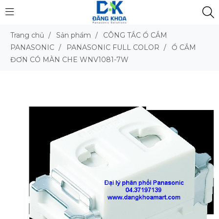
Trang chủ
/
Sản phẩm
/
CÔNG TẮC Ổ CẮM
PANASONIC
/
PANASONIC FULL COLOR
/
Ổ CẮM
ĐƠN CÓ MÀN CHE WNV1081-7W