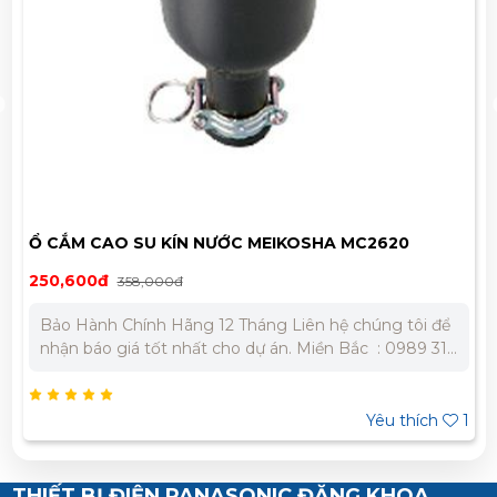
Ổ CẮM CAO SU KÍN NƯỚC MEIKOSHA MC2620
250,600đ
358,000đ
Bảo Hành Chính Hãng 12 Tháng Liên hệ chúng tôi để
nhận báo giá tốt nhất cho dự án. Miền Bắc : 0989 310
979 – 0973 106 269 Miền Nam: 0902 303 733 – 0945
332 980
Yêu thích
1
THIẾT BỊ ĐIỆN PANASONIC ĐĂNG KHOA