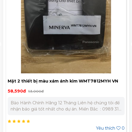
Mặt 2 thiết bị màu xám ánh kim WMT7812MYH VN
58,590đ
93,000đ
Bảo Hành Chính Hãng 12 Tháng Liên hệ chúng tôi để
nhận báo giá tốt nhất cho dự án. Miền Bắc : 0989 310
979 – 0973 106 269 Miền Nam: 0902 303 733 – 0945
332 980
Yêu thích
0