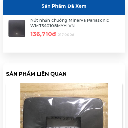
Sản Phẩm Đã Xem
Nút nhấn chuông Minerva Panasonic
WMT540108MYH-VN
136,710đ
217,000đ
SẢN PHẨM LIÊN QUAN