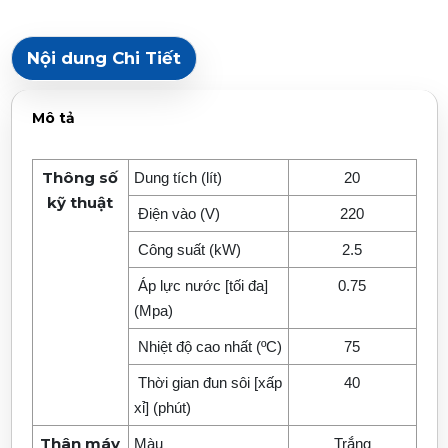
Nội dung Chi Tiết
Mô tả
Thông số
Dung tích (lít)
20
kỹ thuật
Điện vào (V)
220
Công suất (kW)
2.5
Áp lực nước [tối đa]
0.75
(Mpa)
Nhiệt độ cao nhất (ºC)
75
Thời gian đun sôi [xấp
40
xỉ] (phút)
Thân máy
Màu
Trắng