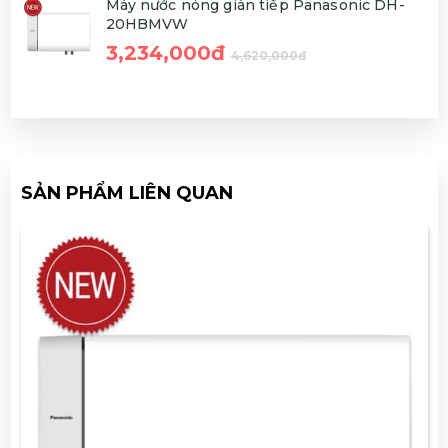
Máy nước nóng gián tiếp Panasonic DH-
20HBMVW
3,234,000đ
4,620,000đ
SẢN PHẨM LIÊN QUAN