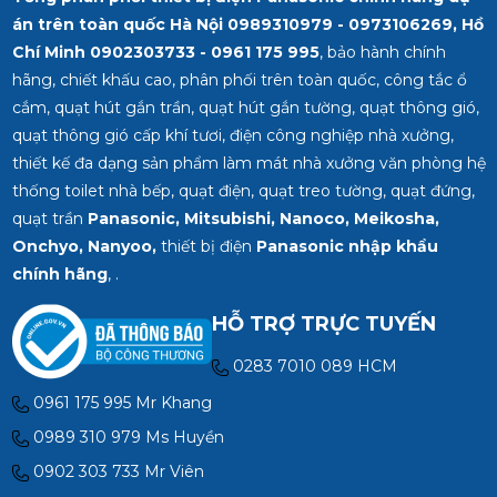
án trên toàn quốc Hà Nội 0989310979 - 0973106269, Hồ
Chí Minh
0902303733 - 0961 175 995
, bảo hành chính
hãng, chiết khấu cao, phân phối trên toàn quốc, công tắc ổ
cắm, quạt hút gắn trần, quạt hút gắn tường, quạt thông gió,
quạt thông gió cấp khí tươi, điện công nghiệp nhà xưởng,
thiết kế đa dạng sản phẩm làm mát nhà xưởng văn phòng hệ
thống toilet nhà bếp, quạt điện, quạt treo tường, quạt đứng,
quạt trần
Panasonic, Mitsubishi, Nanoco, Meikosha,
Onchyo, Nanyoo,
thiết bị điện
Panasonic nhập khẩu
chính hãng
, .
HỖ TRỢ TRỰC TUYẾN
0283 7010 089 HCM
0961 175 995 Mr Khang
0989 310 979 Ms Huyền
0902 303 733 Mr Viên