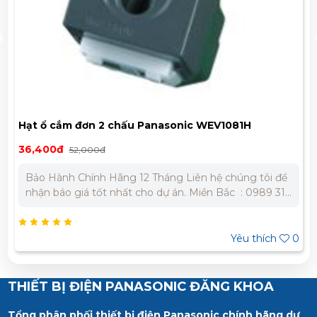
Hạt ổ cắm đơn 2 chấu Panasonic WEV1081H
36,400đ
52,000đ
Bảo Hành Chính Hãng 12 Tháng Liên hệ chúng tôi để
nhận báo giá tốt nhất cho dự án. Miền Bắc : 0989 310
979 – 0973 106 269 Miền Nam: 0902 303 733 – 0945
332 980
Yêu thích
0
THIẾT BỊ ĐIỆN PANASONIC ĐĂNG KHOA
Tổng phân phối thiết bị điện Panasonic chính hãng dự