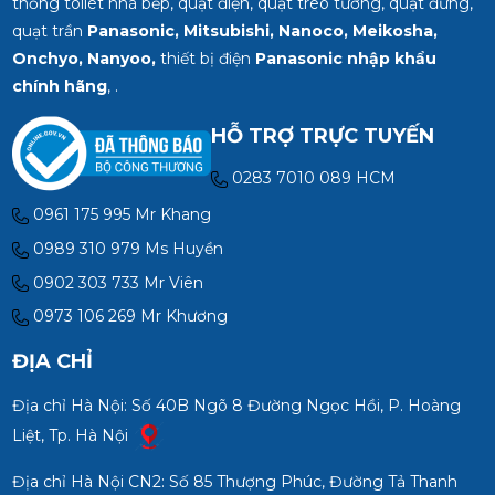
thống toilet nhà bếp, quạt điện, quạt treo tường, quạt đứng,
quạt trần
Panasonic, Mitsubishi, Nanoco, Meikosha,
Onchyo, Nanyoo,
thiết bị điện
Panasonic nhập khẩu
chính hãng
, .
HỖ TRỢ TRỰC TUYẾN
0283 7010 089 HCM
0961 175 995 Mr Khang
0989 310 979 Ms Huyền
0902 303 733 Mr Viên
0973 106 269 Mr Khương
ĐỊA CHỈ
Địa chỉ Hà Nội: Số 40B Ngõ 8 Đường Ngọc Hồi, P. Hoàng
Liệt, Tp. Hà Nội
Địa chỉ Hà Nội CN2: Số 85 Thượng Phúc, Đường Tả Thanh