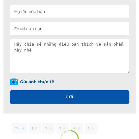
Gửi ảnh thực tế
GỬI
Tất cả
1
2
3
4
5