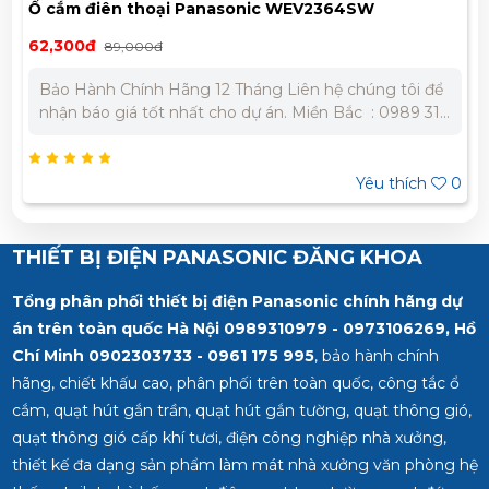
Ổ cắm điên thoại Panasonic WEV2364SW
62,300đ
89,000đ
Bảo Hành Chính Hãng 12 Tháng Liên hệ chúng tôi để
nhận báo giá tốt nhất cho dự án. Miền Bắc : 0989 310
979 – 0973 106 269 Miền Nam: 0902 303 733 – 0945
332 980
Yêu thích
0
THIẾT BỊ ĐIỆN PANASONIC ĐĂNG KHOA
Tổng phân phối thiết bị điện Panasonic chính hãng dự
án trên toàn quốc Hà Nội 0989310979 - 0973106269, Hồ
Chí Minh
0902303733 - 0961 175 995
, bảo hành chính
hãng, chiết khấu cao, phân phối trên toàn quốc, công tắc ổ
cắm, quạt hút gắn trần, quạt hút gắn tường, quạt thông gió,
quạt thông gió cấp khí tươi, điện công nghiệp nhà xưởng,
thiết kế đa dạng sản phẩm làm mát nhà xưởng văn phòng hệ