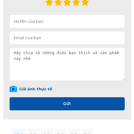
Gửi ảnh thực tế
GỬI
Tất cả
1
2
3
4
5