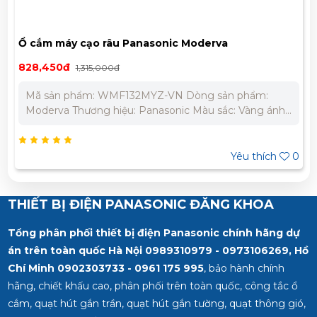
Ổ cắm máy cạo râu Panasonic Moderva
WMF132MYZ-VN
828,450đ
1,315,000đ
Mã sản phẩm: WMF132MYZ-VN Dòng sản phẩm:
Moderva Thương hiệu: Panasonic Màu sắc: Vàng ánh
kim Điện áp 220-240V Tiêu chuẩn: IEC 60669-1 Bảo
Hành Chính Hãng 12 Tháng Liên hệ chúng tôi để nhận
báo giá tốt nhất cho dự án. Miền Bắc : 0989 310
Yêu thích
0
979 – 0973 106 269 Miền Nam: 0902 303 733 – 0945
332 980
THIẾT BỊ ĐIỆN PANASONIC ĐĂNG KHOA
Tổng phân phối thiết bị điện Panasonic chính hãng dự
án trên toàn quốc Hà Nội 0989310979 - 0973106269, Hồ
Chí Minh
0902303733 - 0961 175 995
, bảo hành chính
hãng, chiết khấu cao, phân phối trên toàn quốc, công tắc ổ
cắm, quạt hút gắn trần, quạt hút gắn tường, quạt thông gió,