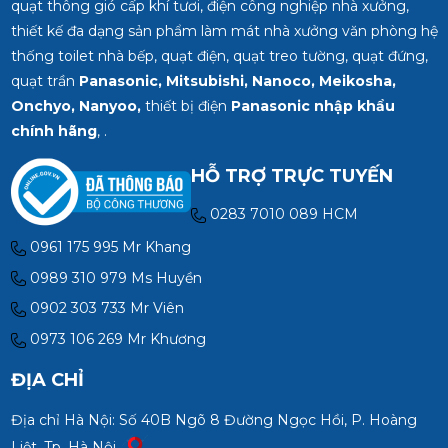
quạt thông gió cấp khí tươi, điện công nghiệp nhà xưởng,
thiết kế đa dạng sản phẩm làm mát nhà xưởng văn phòng hệ
thống toilet nhà bếp, quạt điện, quạt treo tường, quạt đứng,
quạt trần
Panasonic, Mitsubishi, Nanoco, Meikosha,
Onchyo, Nanyoo,
thiết bị điện
Panasonic nhập khẩu
chính hãng
, .
HỖ TRỢ TRỰC TUYẾN
0283 7010 089 HCM
0961 175 995 Mr Khang
0989 310 979 Ms Huyền
0902 303 733 Mr Viên
0973 106 269 Mr Khương
ĐỊA CHỈ
Địa chỉ Hà Nội: Số 40B Ngõ 8 Đường Ngọc Hồi, P. Hoàng
Liệt, Tp. Hà Nội