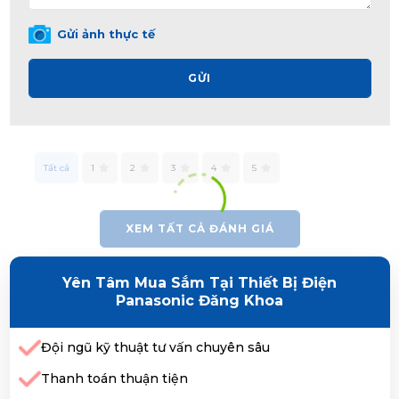
Gửi ảnh thực tế
GỬI
Tất cả
1
2
3
4
5
XEM TẤT CẢ ĐÁNH GIÁ
Yên Tâm Mua Sắm Tại Thiết Bị Điện
Panasonic Đăng Khoa
Đội ngũ kỹ thuật tư vấn chuyên sâu
Thanh toán thuận tiện