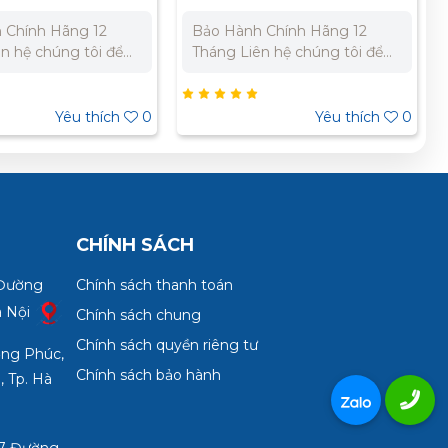
 Chính Hãng 12
Bảo Hành Chính Hãng 12
Tháng Liên hệ chúng tôi để
giá tốt nhất cho dự
nhận báo giá tốt nhất cho dự
án. Miền Bắc : 0989 310
106 269 Miền
979 – 0973 106 269 Miền
Yêu thích
0
Yêu thích
0
2 303 733 – 0945
Nam: 0902 303 733 – 0945
332 980
CHÍNH SÁCH
 Đường
Chính sách thanh toán
à Nội
Chính sách chung
Chính sách quyền riêng tư
ợng Phúc,
Chính sách bảo hành
, Tp. Hà
3/7 Đường