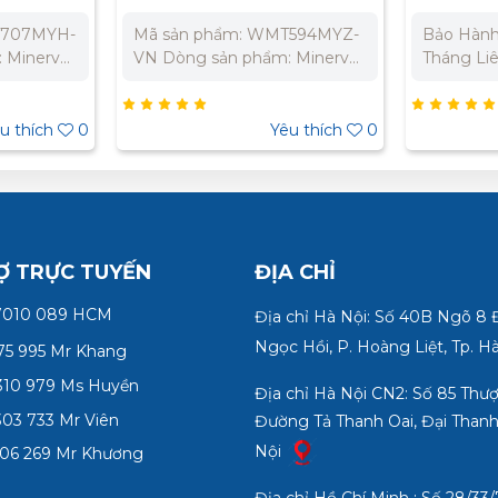
T707MYH-
Mã sản phẩm: WMT594MYZ-
Bảo Hành
 Minerva
VN Dòng sản phẩm: Minerva
Tháng Liên hệ chúng tôi để
onic Màu
Màu sắc: Vàng Ánh Kim Bộ 1
nhận báo 
iện áp:
công tắc E Đảo chiều, cắm
án. Miền Bắc : 0989 310
h mức:
nhanh Điện thế: 250V Dòng
979 – 0973 
u thích
0
Yêu thích
0
 Nhật Bản
điện 16A Bảo Hành Chính
Nam: 090
ng 12
Hãng 12 ThángLiên hệ chúng
332 980
 tôi để
tôi để nhận báo giá tốt nhất
ất cho dự
cho dự án. Miền Bắc : 0989
 310
310 979 – 0973 106 269 Miền
 Miền
Nam: 0902 303 733 – 0945
Ợ TRỰC TUYẾN
ĐỊA CHỈ
 – 0945
332 980
7010 089 HCM
Địa chỉ Hà Nội: Số 40B Ngõ 8
Ngọc Hồi, P. Hoàng Liệt, Tp. H
75 995 Mr Khang
10 979 Ms Huyền
Địa chỉ Hà Nội CN2: Số 85 Thư
03 733 Mr Viên
Đường Tả Thanh Oai, Đại Thanh
Nội
06 269 Mr Khương
Địa chỉ Hồ Chí Minh : Số 28/3