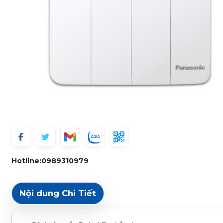
Hotline:
0989310979
Nội dung Chi Tiết