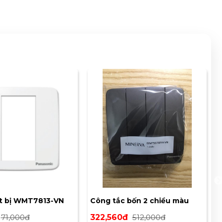
ết bị WMT7813-VN
Công tắc bốn 2 chiều màu
xám ánh kim WMT508MYH VN
71,000đ
322,560đ
512,000đ