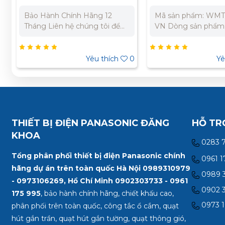
sáng Panasonic
Bảo Hành Chính Hãng 12
Mã sản phẩm: WM
WMT707MYH-VN
Tháng Liên hệ chúng tôi để
VN Dòng sản phẩm:
nhận báo giá tốt nhất cho dự
Thương hiệu: Panas
án. Miền Bắc : 0989 310
sắc: Xám ánh kim Đ
979 – 0973 106 269 Miền
250V Dòng điện địn
1
Yêu thích
0
Yê
Nam: 0902 303 733 – 0945
16A Tiêu chuẩn: JIS
332 980
Bảo Hành Chính Hã
Tháng Liên hệ chúng
nhận báo giá tốt nh
án. Miền Bắc : 0989
979 – 0973 106 269
THIẾT BỊ ĐIỆN PANASONIC ĐĂNG
HỖ TR
Nam: 0902 303 733
KHOA
332 980
0283 
Tổng phân phối thiết bị điện Panasonic chính
0961 1
hãng dự án trên toàn quốc Hà Nội 0989310979
0989 3
- 0973106269, Hồ Chí Minh
0902303733 - 0961
0902 3
175 995
, bảo hành chính hãng, chiết khấu cao,
0973 1
phân phối trên toàn quốc, công tắc ổ cắm, quạt
hút gắn trần, quạt hút gắn tường, quạt thông gió,