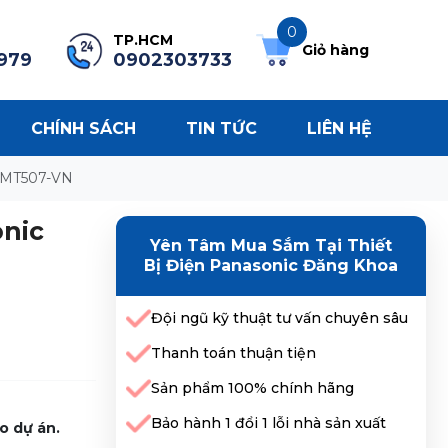
0
TP.HCM
Giỏ hàng
979
0902303733
CHÍNH SÁCH
TIN TỨC
LIÊN HỆ
 WMT507-VN
onic
Yên Tâm Mua Sắm Tại Thiết
Bị Điện Panasonic Đăng Khoa
Đội ngũ kỹ thuật tư vấn chuyên sâu
Thanh toán thuận tiện
Sản phẩm 100% chính hãng
Bảo hành 1 đổi 1 lỗi nhà sản xuất
o dự án.