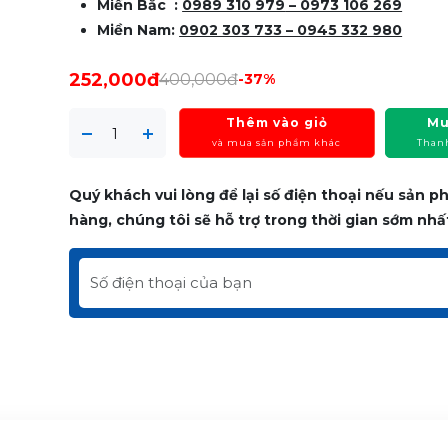
Miền Bắc :
0989 310 979
– 0973 106 269
Miền Nam:
0902 303 733 – 0945 332 980
252,000đ
400,000đ
-37%
Thêm vào giỏ
Mu
và mua sản phẩm khác
Than
Quý khách vui lòng để lại số điện thoại nếu sản 
hàng, chúng tôi sẽ hỗ trợ trong thời gian sớm nhấ