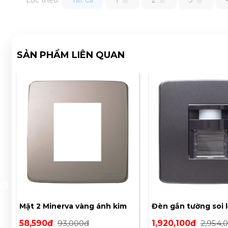
SẢN PHẨM LIÊN QUAN
a
Mặt 2 Minerva vàng ánh kim
Đèn gắn tường soi lố
WMT7812MYZ-VN
cảm biến hồng ngoạ
58,590đ
93,000đ
1,920,100đ
2,954,