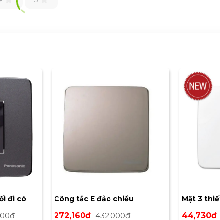
i đi có
Công tắc E đảo chiều
Mặt 3 thi
i và ánh
Panasonic WMT594MYZ-VN
000đ
272,160đ
432,000đ
44,730đ