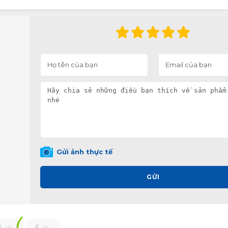
Gửi ảnh thực tế
GỬI
4
5