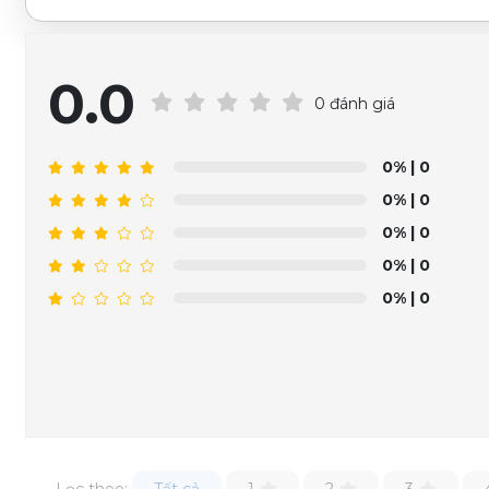
0.0
0 đánh giá
0%
| 0
0%
| 0
0%
| 0
0%
| 0
0%
| 0
Lọc theo:
Tất cả
1
2
3