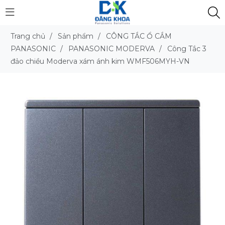
Trang chủ
/
Sản phẩm
/
CÔNG TẮC Ổ CẮM
PANASONIC
/
PANASONIC MODERVA
/
Công Tắc 3
đảo chiều Moderva xám ánh kim WMF506MYH-VN