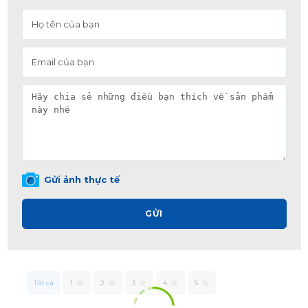
Gửi ảnh thực tế
GỬI
Tất cả
1
2
3
4
5