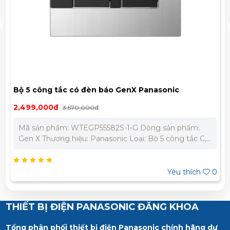
Bộ 5 công tắc có đèn báo GenX Panasonic
WTEGP55582S-1-G
2,499,000đ
3,570,000đ
Mã sản phẩm: WTEGP55582S-1-G Dòng sản phẩm:
Gen X Thương hiệu: Panasonic Loại: Bộ 5 công tắc C,
2 chiều, có đèn báo Nguồn điện: 250V - 16A Màu sắc:
Trắng + Đen Bảo Hành Chính Hãng 12 Tháng Liên hệ
chúng tôi để nhận báo giá tốt nhất cho dự án. Miền
Yêu thích
0
Bắc : 0989 310 979 – 0973 106 269 Miền Nam: 0902
303 733 – 0945 332 980
THIẾT BỊ ĐIỆN PANASONIC ĐĂNG KHOA
Tổng phân phối thiết bị điện Panasonic chính hãng dự