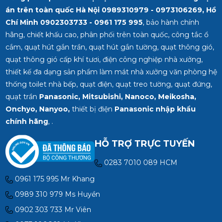
án trên toàn quốc Hà Nội 0989310979 - 0973106269, Hồ
Chí Minh
0902303733 - 0961 175 995
, bảo hành chính
hãng, chiết khấu cao, phân phối trên toàn quốc, công tắc ổ
cắm, quạt hút gắn trần, quạt hút gắn tường, quạt thông gió,
quạt thông gió cấp khí tươi, điện công nghiệp nhà xưởng,
thiết kế đa dạng sản phẩm làm mát nhà xưởng văn phòng hệ
thống toilet nhà bếp, quạt điện, quạt treo tường, quạt đứng,
quạt trần
Panasonic, Mitsubishi, Nanoco, Meikosha,
Onchyo, Nanyoo,
thiết bị điện
Panasonic nhập khẩu
chính hãng
, .
HỖ TRỢ TRỰC TUYẾN
0283 7010 089 HCM
0961 175 995 Mr Khang
0989 310 979 Ms Huyền
0902 303 733 Mr Viên