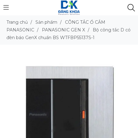
Trang chủ
/
Sản phẩm
/
CÔNG TẮC Ổ CẮM
PANASONIC
/
PANASONIC GEN X
/
Bộ công tắc D có
đèn báo GenX chuẩn BS WTFBP55137S-1