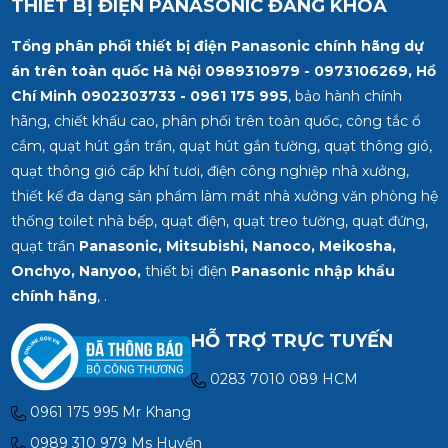
THIẾT BỊ ĐIỆN PANASONIC ĐĂNG KHOA
Tổng phân phối thiết bị điện Panasonic chính hãng dự
án trên toàn quốc Hà Nội 0989310979 - 0973106269, Hồ
Chí Minh
0902303733 - 0961 175 995
, bảo hành chính
hãng, chiết khấu cao, phân phối trên toàn quốc, công tắc ổ
cắm, quạt hút gắn trần, quạt hút gắn tường, quạt thông gió,
quạt thông gió cấp khí tươi, điện công nghiệp nhà xưởng,
thiết kế đa dạng sản phẩm làm mát nhà xưởng văn phòng hệ
thống toilet nhà bếp, quạt điện, quạt treo tường, quạt đứng,
quạt trần
Panasonic, Mitsubishi, Nanoco, Meikosha,
Onchyo, Nanyoo,
thiết bị điện
Panasonic nhập khẩu
chính hãng
, .
HỖ TRỢ TRỰC TUYẾN
0283 7010 089 HCM
0961 175 995 Mr Khang
0989 310 979 Ms Huyền