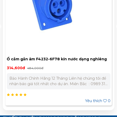
Ổ cắm gắn âm F4232-6F78 kín nước dạng nghiêng
314,600đ
484,000đ
Bảo Hành Chính Hãng 12 Tháng Liên hệ chúng tôi để
nhận báo giá tốt nhất cho dự án. Miền Bắc : 0989 310
979 – 0973 106 269 Miền Nam: 0902 303 733 – 0945
332 980
Yêu thích
0