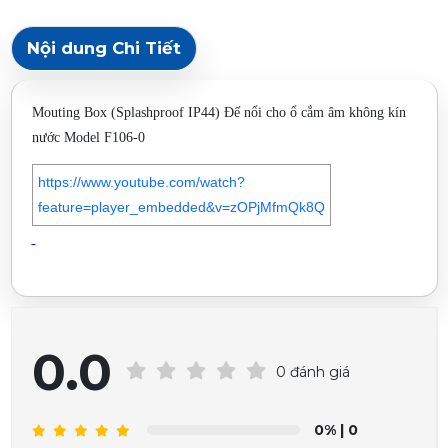
Nội dung Chi Tiết
Mouting Box (Splashproof IP44) Đế nổi cho ổ cắm âm không kín
nước Model F106-0
https://www.youtube.com/watch?
feature=player_embedded&v=zOPjMfmQk8Q
0.0
0 đánh giá
0%
| 0