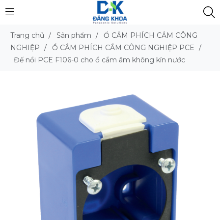
Trang chủ
/
Sản phẩm
/
Ổ CẮM PHÍCH CẮM CÔNG
NGHIỆP
/
Ổ CẮM PHÍCH CẮM CÔNG NGHIỆP PCE
/
Đế nổi PCE F106-0 cho ổ cắm âm không kín nước