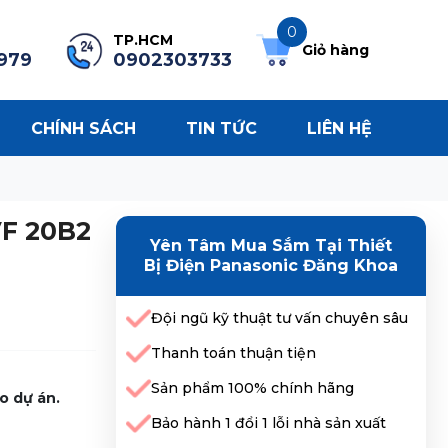
0
TP.HCM
Giỏ hàng
979
0902303733
CHÍNH SÁCH
TIN TỨC
LIÊN HỆ
VF 20B2
Yên Tâm Mua Sắm Tại Thiết
Bị Điện Panasonic Đăng Khoa
Đội ngũ kỹ thuật tư vấn chuyên sâu
Thanh toán thuận tiện
Sản phẩm 100% chính hãng
o dự án.
Bảo hành 1 đổi 1 lỗi nhà sản xuất