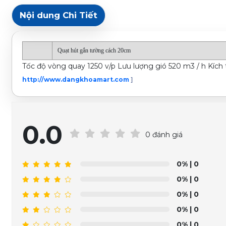
Nội dung Chi Tiết
Quạt hút gắn tường cách 20cm
Tốc độ vòng quay 1250 v/p Lưu lượng gió 520 m3 / h Kíc
http://www.dangkhoamart.com
]
0.0
0 đánh giá
0%
| 0
0%
| 0
0%
| 0
0%
| 0
0%
| 0