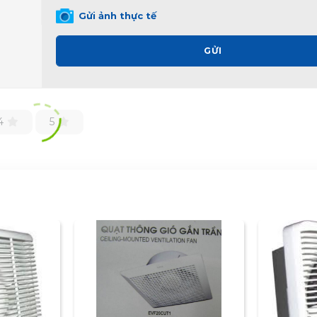
Gửi ảnh thực tế
GỬI
4
5