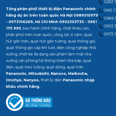
0283 
Tổng phân phối thiết bị điện Panasonic chính
0961 1
hãng dự án trên toàn quốc Hà Nội 0989310979
0989 3
- 0973106269, Hồ Chí Minh
0902303733 - 0961
0902 3
175 995
, bảo hành chính hãng, chiết khấu cao,
0973 1
phân phối trên toàn quốc, công tắc ổ cắm, quạt
hút gắn trần, quạt hút gắn tường, quạt thông gió,
quạt thông gió cấp khí tươi, điện công nghiệp nhà
xưởng, thiết kế đa dạng sản phẩm làm mát nhà
xưởng văn phòng hệ thống toilet nhà bếp, quạt
điện, quạt treo tường, quạt đứng, quạt trần
Panasonic, Mitsubishi, Nanoco, Meikosha,
Onchyo, Nanyoo,
thiết bị điện
Panasonic nhập
khẩu chính hãng
, .