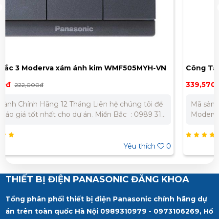
N
Công Tắc đôi E đa chiều Panasonic Moderva
WMF596MYZ-VN
339,570đ
539,000đ
Mã sản phẩm: WMF596MYZ-VN Dòng sản phẩm:
Moderva Thương hiệu: Panasonic Màu sắc: Vàng ánh
kim Điện áp: 250V Dòng điện định mức: 10A Tiêu
chuẩn: IEC 60669-1 Bảo Hành Chính Hãng 12 Tháng
Liên hệ chúng tôi để nhận báo giá tốt nhất cho dự án.
0
Yêu thích
0
Miền Bắc : 0989 310 979 – 0973 106 269 Miền Nam:
0902 303 733 – 0945 332 980
THIẾT BỊ ĐIỆN PANASONIC ĐĂNG KHOA
Tổng phân phối thiết bị điện Panasonic chính hãng dự
án trên toàn quốc Hà Nội 0989310979 - 0973106269, Hồ