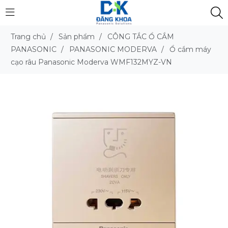
Trang chủ
/
Sản phẩm
/
CÔNG TẮC Ổ CẮM
PANASONIC
/
PANASONIC MODERVA
/
Ổ cắm máy
cạo râu Panasonic Moderva WMF132MYZ-VN