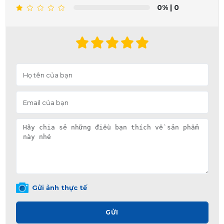
0%
| 0
Gửi ảnh thực tế
GỬI