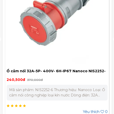
Ổ cắm nối 32A-5P- 400V- 6H-IP67 Nanoco NIS2252-
6
240,500đ
370,000đ
Mã sản phẩm: NIS2252-6 Thương hiệu: Nanoco Loại: Ổ
cắm nối công nghiệp loại kín nước Dòng điện: 32A
Cực: 5P (5 cực) Điện áp định mức: 400V Vị trí cực tiếp
địa: 6H Chỉ số bảo vệ: IP67 Tần số: 50/60 Hz Chất liệu:
Polyamide 6 chống cháy, chịu va đập Nhiệt độ làm
Yêu thích
0