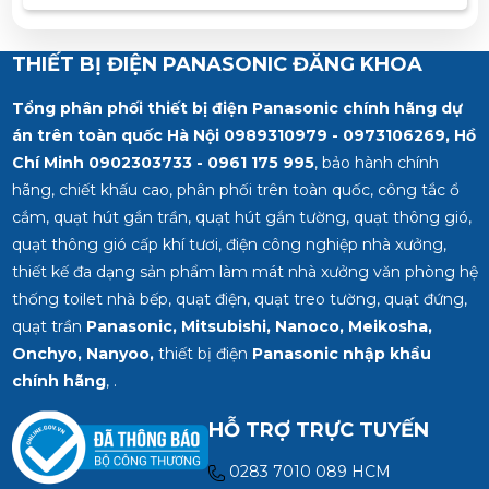
việc: -25 ⁰C đến 40⁰C Tiêu chuẩn: IEC60309
THIẾT BỊ ĐIỆN PANASONIC ĐĂNG KHOA
Tổng phân phối thiết bị điện Panasonic chính hãng dự
án trên toàn quốc Hà Nội 0989310979 - 0973106269, Hồ
Chí Minh
0902303733 - 0961 175 995
, bảo hành chính
hãng, chiết khấu cao, phân phối trên toàn quốc, công tắc ổ
cắm, quạt hút gắn trần, quạt hút gắn tường, quạt thông gió,
quạt thông gió cấp khí tươi, điện công nghiệp nhà xưởng,
thiết kế đa dạng sản phẩm làm mát nhà xưởng văn phòng hệ
thống toilet nhà bếp, quạt điện, quạt treo tường, quạt đứng,
quạt trần
Panasonic, Mitsubishi, Nanoco, Meikosha,
Onchyo, Nanyoo,
thiết bị điện
Panasonic nhập khẩu
chính hãng
, .
HỖ TRỢ TRỰC TUYẾN
0283 7010 089 HCM