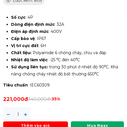
Lượt xem: 805
Số cực
: 4P
Dòng điện định mức
: 32A
Điện áp định mức
: 400V
Cấp bảo vệ
: IP67
Vị trí cực đất
: 6H
Chất liệu:
Polyamide 6 chống cháy, chịu va đập
Nhiệt độ làm việc
: -25 ⁰C đến 40⁰C
Sử dụng liên tục:
trong 30 phút ở nhiệt độ 90⁰C. Khả
năng chống cháy nhiệt độ bất thường 650⁰C
Tiêu chuẩn
: IEC60309
221,000đ
340,000đ
-35%
Thêm vào giỏ
Mua Ngay