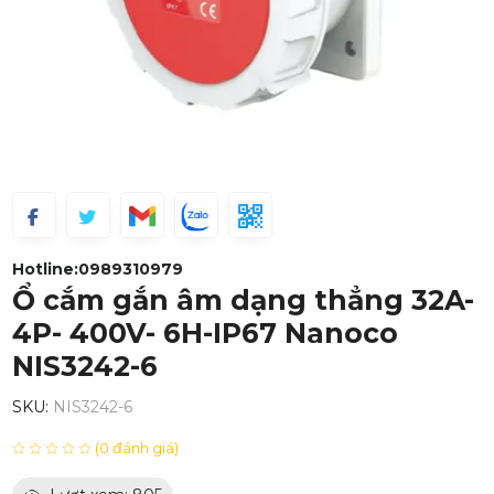
Hotline:
0989310979
Ổ cắm gắn âm dạng thẳng 32A-
4P- 400V- 6H-IP67 Nanoco
NIS3242-6
SKU:
NIS3242-6
(0 đánh giá)