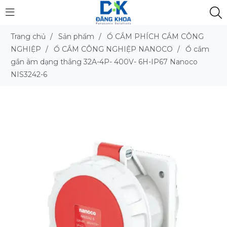
Trang chủ
/
Sản phẩm
/
Ổ CẮM PHÍCH CẮM CÔNG
NGHIỆP
/
Ổ CẮM CÔNG NGHIỆP NANOCO
/
Ổ cắm
gắn âm dạng thẳng 32A-4P- 400V- 6H-IP67 Nanoco
NIS3242-6