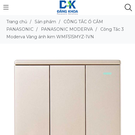
Trang chủ
/
Sản phẩm
/
CÔNG TẮC Ổ CẮM
PANASONIC
/
PANASONIC MODERVA
/
Công Tắc 3
Moderva Vàng ánh kim WMF515MYZ-1VN