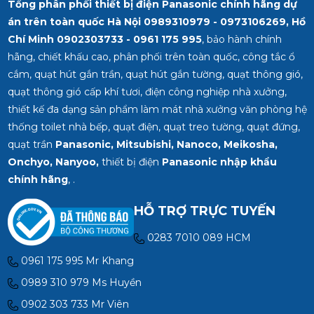
Tổng phân phối thiết bị điện Panasonic chính hãng dự
án trên toàn quốc Hà Nội 0989310979 - 0973106269, Hồ
Chí Minh
0902303733 - 0961 175 995
, bảo hành chính
hãng, chiết khấu cao, phân phối trên toàn quốc, công tắc ổ
cắm, quạt hút gắn trần, quạt hút gắn tường, quạt thông gió,
quạt thông gió cấp khí tươi, điện công nghiệp nhà xưởng,
thiết kế đa dạng sản phẩm làm mát nhà xưởng văn phòng hệ
thống toilet nhà bếp, quạt điện, quạt treo tường, quạt đứng,
quạt trần
Panasonic, Mitsubishi, Nanoco, Meikosha,
Onchyo, Nanyoo,
thiết bị điện
Panasonic nhập khẩu
chính hãng
, .
HỖ TRỢ TRỰC TUYẾN
0283 7010 089 HCM
0961 175 995 Mr Khang
0989 310 979 Ms Huyền
0902 303 733 Mr Viên