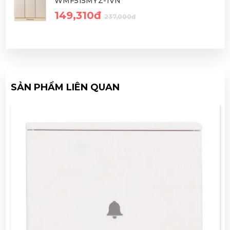
WMF515MYZ-1VN
149,310đ
237,000đ
SẢN PHẨM LIÊN QUAN