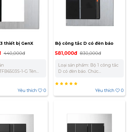
3 thiết bị GenX
Bộ công tắc D có đèn báo
 WTFBP6503S-1-G
GenX chuẩn BS
đ
440,000đ
581,000đ
830,000đ
WTFBP55137S-1
ản
Loại sản phẩm: Bộ 1 công tắc
FB6503S-1-G Tên
D có đèn báo. Chức
 Mặt đứng 3 thiết bị
năng: Công tắc D (2 chiều).
u chuẩn: Chuẩn BS –
Đèn báo: Có đèn báo (BS
ng Chất liệu: Nhôm
type). Dòng điện định
Yêu thích
0
Yêu thích
0
ực siêu mỏng 2mm có
mức: 16A. Điện áp định
 màu xám
mức: 250V AC 50/60Hz. Chất
liệu: Urea Resin, đồng, nhôm.
Mặt che: Bằng nhôm. Màu
sắc: Đen - trắng ánh kim. Tiêu
chuẩn: IEC 60669, IEC 60884.