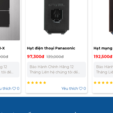
N-X
Hạt điện thoại Panasonic
Hạt mạng
WEV2364B-G
WEV2488
000đ
97,300đ
139,000đ
192,500đ
g 12
Bảo Hành Chính Hãng 12
Bảo Hành
Tháng Liên hệ chúng tôi để
Tháng Liên hệ chúng tôi để
t cho dự
nhận báo giá tốt nhất cho dự
nhận báo 
án. Miền Bắc : 0989 310 979 –
án. Miền Bắc : 0989 310 979 –
0973 106 269 Miền Nam:
0973 106 269 Mi
u thích
0
Yêu thích
0
 332 980
0902 303 733 – 0945 332 980
0902 303