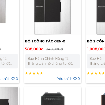
– 0945
Nam: 0902 303 733 – 0945
733 – 09
332 980
BỘ 1 CÔNG TẮC GEN-X
BỘ 2 CÔN
WTEG51552S-1-G
WTEG5256
đ
588,000đ
840,000đ
1,008,00
g 12
Bảo Hành Chính Hãng 12
Bảo Hành
 tôi để
Tháng Liên hệ chúng tôi để
Tháng Liên hệ chúng tôi để
t cho dự
nhận báo giá tốt nhất cho dự
nhận báo 
310 979 –
án. Miền Bắc : 0989 310 979 –
án. Miền Bắc : 0989 310 979 –
Nam:
0973 106 269 Miền Nam:
0973 106 269 Mi
u thích
0
Yêu thích
0
 332 980
0902 303 733 – 0945 332 980
0902 303