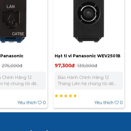
 Panasonic
Hạt ti vi Panasonic WEV2501B
B
275,000đ
97,300đ
139,000đ
 Chính Hãng 12
Bảo Hành Chính Hãng 12
Tháng Liên hệ chúng tôi để
giá tốt nhất cho dự
nhận báo giá tốt nhất cho dự
án. Miền Bắc : 0989 310 979 –
ền Nam:
0973 106 269 Miền Nam:
Yêu thích
0
Yêu thích
0
 733 – 0945 332 980
0902 303 733 – 0945 332 980