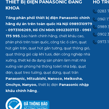
THIẾT BỊ ĐIỆN PANASONIC ĐĂNG
HỖ TR
KHOA
0283 
Tổng phân phối thiết bị điện Panasonic chính
0961 1
hãng dự án trên toàn quốc Hà Nội 0989310979
0989 3
- 0973106269, Hồ Chí Minh
0902303733 - 0961
0902 3
175 995
, bảo hành chính hãng, chiết khấu cao,
0973 1
phân phối trên toàn quốc, công tắc ổ cắm, quạt
hút gắn trần, quạt hút gắn tường, quạt thông gió,
quạt thông gió cấp khí tươi, điện công nghiệp nhà
xưởng, thiết kế đa dạng sản phẩm làm mát nhà
xưởng văn phòng hệ thống toilet nhà bếp, quạt
điện, quạt treo tường, quạt đứng, quạt trần
Panasonic, Mitsubishi, Nanoco, Meikosha,
Onchyo, Nanyoo,
thiết bị điện
Panasonic nhập
khẩu chính hãng
, .