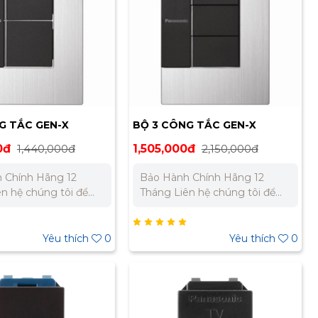
45 332 980
733 – 0945 332 980
G TẮC GEN-X
BỘ 3 CÔNG TẮC GEN-X
2S-1-G
WTEG53572S-1-G
0đ
1,440,000đ
1,505,000đ
2,150,000đ
 Chính Hãng 12
Bảo Hành Chính Hãng 12
Tháng Liên hệ chúng tôi để
giá tốt nhất cho dự
nhận báo giá tốt nhất cho dự
án. Miền Bắc : 0989 310 979 –
ền Nam:
0973 106 269 Miền Nam:
Yêu thích
0
Yêu thích
0
 733 – 0945 332 980
0902 303 733 – 0945 332 980