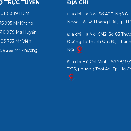
Ợ TRỰC TUYẾN
ĐỊA CHỈ
7010 089 HCM
Địa chỉ Hà Nội: Số 40B Ngõ 8
Ngọc Hồi, P. Hoàng Liệt, Tp. H
75 995 Mr Khang
10 979 Ms Huyền
Địa chỉ Hà Nội CN2: Số 85 Thư
03 733 Mr Viên
Đường Tả Thanh Oai, Đại Thanh
Nội
06 269 Mr Khương
Địa chỉ Hồ Chí Minh : Số 28/3
TX13, phường Thới An, Tp. Hồ C