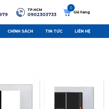
0
TP.HCM
Giỏ hàng
979
0902303733
CHÍNH SÁCH
TIN TỨC
LIÊN HỆ