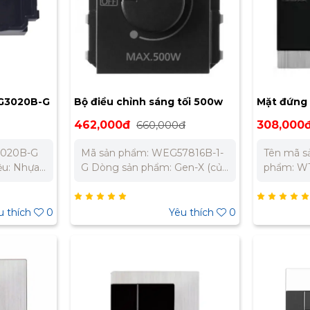
EG3020B-G
Bộ điều chỉnh sáng tối 500w
Mặt đứng 
WEG57816B-1-G
chuẩn BS
462,000đ
660,000đ
308,000
3020B-G
Mã sản phẩm: WEG57816B-1-
Tên mã s
ệu: Nhựa
G Dòng sản phẩm: Gen-X (của
phẩm: WT
Chính
Panasonic) Loại sản phẩm: Bộ
sản phẩm:
 hệ chúng
điều chỉnh độ sáng tối
GenX Tiê
ốt nhất
(Dimmer switch) Công suất
Hình vuô
u thích
0
Yêu thích
0
: 0989
định mức: 500W Điện áp định
đúc áp l
269 Miền
mức: 220V hoặc 250V, tần số
vân xước
– 0945
50Hz Màu sắc: Đen