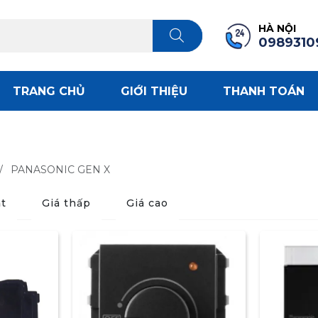
HÀ NỘI
0989310
TRANG CHỦ
GIỚI THIỆU
THANH TOÁN
/
PANASONIC GEN X
t
Giá thấp
Giá cao