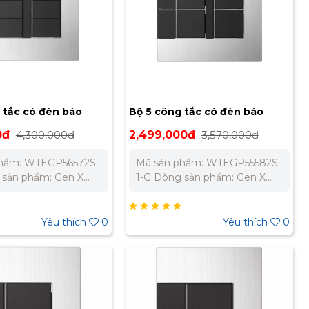
Kích thước: 80 * 125 * 6.85
mm.
 tắc có đèn báo
Bộ 5 công tắc có đèn báo
asonic
GenX Panasonic
0đ
4,300,000đ
2,499,000đ
3,570,000đ
72S-1-G
WTEGP55582S-1-G
phẩm: WTEGP56572S-
Mã sản phẩm: WTEGP55582S-
 sản phẩm: Gen X
1-G Dòng sản phẩm: Gen X
ệu: Panasonic Loại:
Thương hiệu: Panasonic Loại:
 tắc C, 2 chiều, có
Bộ 5 công tắc C, 2 chiều, có
Nguồn điện: 250V -
đèn báo Nguồn điện: 250V -
Yêu thích
0
Yêu thích
0
sắc: Trắng + Đen Bảo
16A Màu sắc: Trắng + Đen Bảo
nh Hãng 12 Tháng
Hành Chính Hãng 12 Tháng
húng tôi để nhận báo
Liên hệ chúng tôi để nhận báo
hất cho dự án. Miền
giá tốt nhất cho dự án. Miền
89 310 979 – 0973
Bắc : 0989 310 979 – 0973
Miền Nam: 0902 303
106 269 Miền Nam: 0902 303