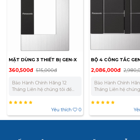
MẶT DÙNG 3 THIẾT BỊ GEN-X
BỘ 4 CÔNG TẮC GE
WTEG6503S-1-G
WTEG54562S-1-G
360,500đ
515,000đ
2,086,000đ
2,980,
Bảo Hành Chính Hãng 12
Bảo Hành Chính Hãn
Tháng Liên hệ chúng tôi để
Tháng Liên hệ chúng tôi để
nhận báo giá tốt nhất cho dự
nhận báo giá tốt nhấ
án. Miền Bắc : 0989 310 979 –
án. Miền Bắc : 0989 310 979 –
0973 106 269 Miền Nam:
0973 106 269 Miền Nam:
Yêu thích
0
Yê
0902 303 733 – 0945 332 980
0902 303 733 – 0945