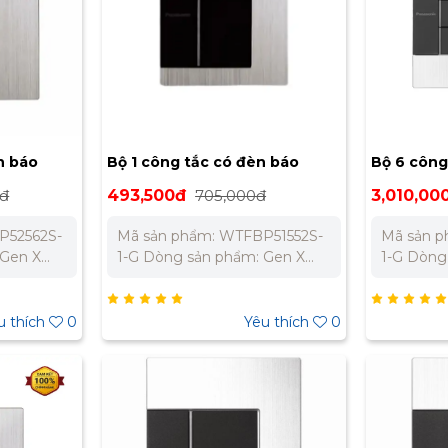
n báo
Bộ 1 công tắc có đèn báo
Bộ 6 công
asonic
GenX chuẩn BS Panasonic
GenX Pan
0đ
493,500đ
705,000đ
3,010,00
WTFBP51552S-1-G
WTEGP565
P52562S-
Mã sản phẩm: WTFBP51552S-
Mã sản 
 Gen X
1-G Dòng sản phẩm: Gen X
1-G Dòng
ic Loại:
Thương hiệu: Panasonic Loại:
Thương hi
iều, có
Bộ 1 công tắc C, 2 chiều, có
Bộ 6 công
 250V -
đèn báo Nguồn điện: 250V -
đèn báo 
u thích
0
Yêu thích
0
+ Đen Tiêu
16A Màu sắc: Trắng + Đen Tiêu
16A Màu 
 Chính
chuẩn: BS Bảo Hành Chính
Hành Chí
 hệ chúng
Hãng 12 Tháng Liên hệ chúng
Liên hệ c
ốt nhất
tôi để nhận báo giá tốt nhất
giá tốt n
 : 0989
cho dự án. Miền Bắc : 0989
Bắc : 09
269 Miền
310 979 – 0973 106 269 Miền
106 269 