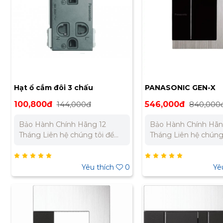
Nam: 0902 303 733 – 0945
Nam: 0902 303 733 
332 980
332 980
Hạt ổ cắm đôi 3 chấu
PANASONIC GEN-X
Panasonic WEG15829B-G
100,800đ
144,000đ
546,000đ
840,000
Bảo Hành Chính Hãng 12
Bảo Hành Chính Hãn
Tháng Liên hệ chúng tôi để
Tháng Liên hệ chúng
nhận báo giá tốt nhất cho dự
nhận báo giá tốt nhấ
án. Miền Bắc : 0989 310 979 –
án. Miền Bắc : 0989 
0973 106 269 Miền Nam:
0973 106 269 Miền 
Yêu thích
0
Yê
0902 303 733 – 0945 332 980
0902 303 733 – 0945