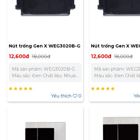
Nút trống Gen X WEG3020B-G
Nút trống Gen X W
12,600đ
18,000đ
12,600đ
18,000đ
Mã sản phẩm: WEG3020B-G
Mã sản phẩm: WEG
Màu sắc: Đen Chất liệu: Nhựa
Màu sắc: Đen Chất li
cách điện Bảo Hành Chính
cách điện Bảo Hành 
Hãng 12 Tháng Liên hệ chúng
Hãng 12 Tháng Liên
tôi để nhận báo giá tốt nhất
tôi để nhận báo giá t
Yêu thích
0
Yê
cho dự án Miền Bắc : 0989
cho dự án Miền Bắc 
310 979 – 0973 106 269 Miền
310 979 – 0973 106 
Nam: 0902 303 733 – 0945
Nam: 0902 303 733 
332 980
332 980