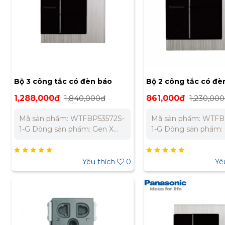
Bộ 3 công tắc có đèn báo
Bộ 2 công tắc có đè
GenX chuẩn BS Panasonic
GenX chuẩn BS Pan
1,288,000đ
1,840,000đ
861,000đ
1,230,00
WTFBP53572S-1-G
WTFBP52562S-1-G
Mã sản phẩm: WTFBP53572S-
Mã sản phẩm: WTFB
1-G Dòng sản phẩm: Gen X
1-G Dòng sản phẩm:
Thương hiệu: Panasonic Loại:
Thương hiệu: Panason
Bộ 3 công tắc C, 2 chiều, có
Bộ 2 công tắc C, 2 ch
đèn báo Nguồn điện: 250V -
đèn báo Nguồn điện:
Yêu thích
0
Yê
16A Màu sắc: Trắng + Đen Tiêu
16A Màu sắc: Trắng 
chuẩn: BS Bảo Hành Chính
chuẩn: BS Bảo Hành
Hãng 12 Tháng Liên hệ chúng
Hãng 12 Tháng Liên
tôi để nhận báo giá tốt nhất
tôi để nhận báo giá t
cho dự án. Miền Bắc : 0989
cho dự án. Miền Bắc
310 979 – 0973 106 269 Miền
310 979 – 0973 106 