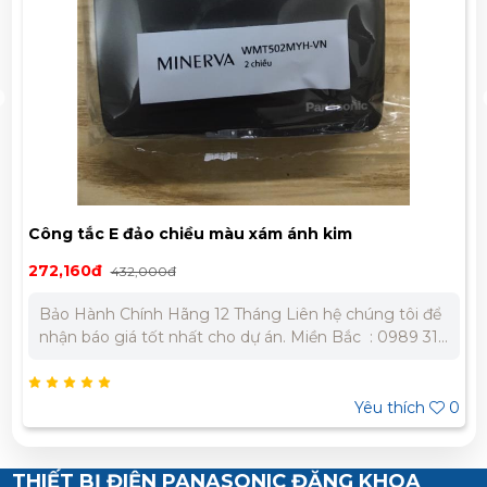
Công tắc E đảo chiều màu xám ánh kim
WMT594MYH VN
272,160đ
432,000đ
Bảo Hành Chính Hãng 12 Tháng Liên hệ chúng tôi để
nhận báo giá tốt nhất cho dự án. Miền Bắc : 0989 310
979 – 0973 106 269 Miền Nam: 0902 303 733 – 0945
332 980
Yêu thích
0
THIẾT BỊ ĐIỆN PANASONIC ĐĂNG KHOA